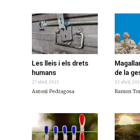
Les lleis i els drets
Magalla
humans
de la ge
27 abril, 2021
22 abril, 202
Antoni Pedragosa
Ramon To