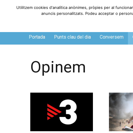
Utilitzem cookies d'analítica anònimes, pròpies per al funciona
anuncis personalitzats. Podeu acceptar o personali
Dissabte, 8 de agosto de 2026
Portada
Punts clau del dia
Conversem
Opinem