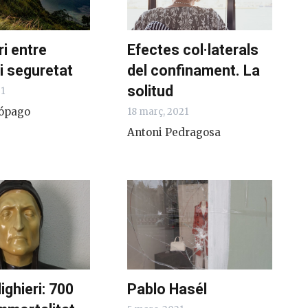
ri entre
Efectes col·laterals
 i seguretat
del confinament. La
solitud
21
ópago
18 març, 2021
Antoni Pedragosa
ighieri: 700
Pablo Hasél