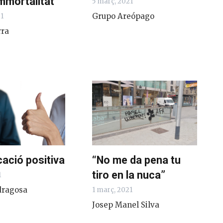
mmortalitat
5 març, 2021
Grupo Areópago
21
rra
ació positiva
“No me da pena tu
tiro en la nuca”
1
dragosa
1 març, 2021
Josep Manel Silva