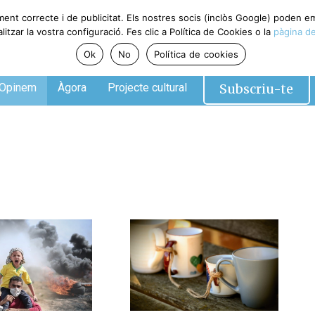
ment correcte i de publicitat. Els nostres socis (inclòs Google) poden 
tzar la vostra configuració. Fes clic a Política de Cookies o la
pàgina de
Ok
No
Política de cookies
Subscriu-te
Opinem
Àgora
Projecte cultural