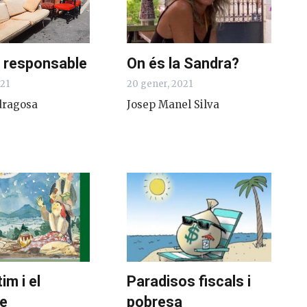
 responsable
On és la Sandra?
021
20 gener, 2021
dragosa
Josep Manel Silva
im i el
Paradisos fiscals i
e
pobresa