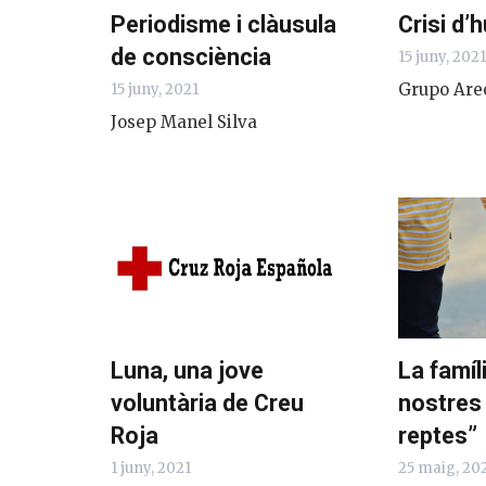
Periodisme i clàusula
Crisi d’
de consciència
15 juny, 202
Grupo Are
15 juny, 2021
Josep Manel Silva
Luna, una jove
La famíl
voluntària de Creu
nostres
Roja
reptes”
1 juny, 2021
25 maig, 20