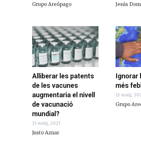
Grupo Areópago
Jesús Dom
Alliberar les patents
Ignorar 
de les vacunes
més feb
augmentaria el nivell
12 maig, 20
de vacunació
Grupo Are
mundial?
13 maig, 2021
Justo Aznar