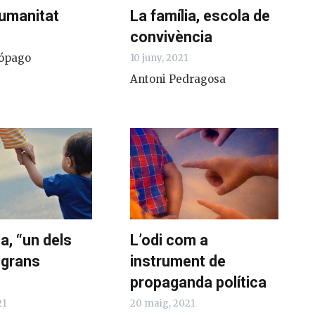
humanitat
La família, escola de
convivència
1
ópago
10 juny, 2021
Antoni Pedragosa
ia, “un dels
L’odi com a
 grans
instrument de
propaganda política
21
20 maig, 2021