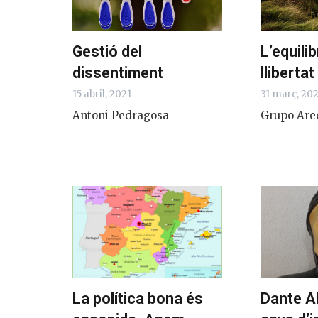
Gestió del
L’equilib
dissentiment
llibertat
15 abril, 2021
31 març, 20
Antoni Pedragosa
Grupo Are
La política bona és
Dante Al