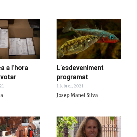
a a l’hora
L’esdeveniment
 votar
programat
21
1 febrer, 2021
na
Josep Manel Silva