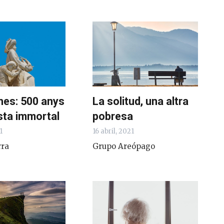
nes: 500 anys
La solitud, una altra
sta immortal
pobresa
1
16 abril, 2021
rra
Grupo Areópago