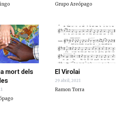
ingo
Grupo Areópago
la mort dels
El Virolai
les
29 abril, 2021
Ramon Torra
21
ópago