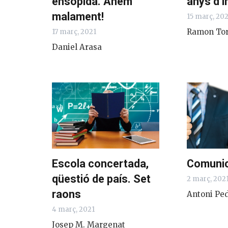
ensopida. Anem
anys d’i
malament!
15 març, 20
Ramon To
17 març, 2021
Daniel Arasa
Escola concertada,
Comunic
qüestió de país. Set
2 març, 202
raons
Antoni Pe
4 març, 2021
Josep M. Margenat