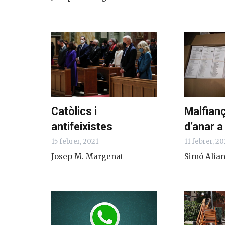
Catòlics i
Malfianç
antifeixistes
d’anar a
15 febrer, 2021
11 febrer, 20
Josep M. Margenat
Simó Alia