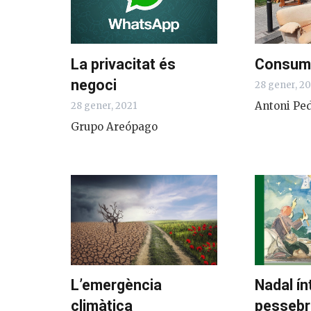
La privacitat és
Consum
negoci
28 gener, 2
Antoni Pe
28 gener, 2021
Grupo Areópago
L’emergència
Nadal ínt
climàtica
pessebr