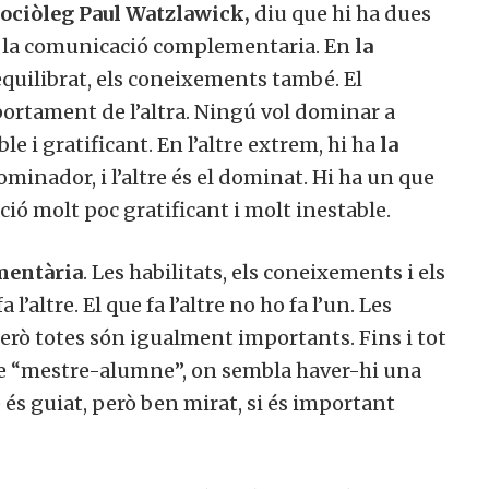
sociòleg Paul Watzlawick,
diu que hi ha dues
i la comunicació complementaria. En
la
 equilibrat, els coneixements també. El
ortament de l’altra. Ningú vol dominar a
ble i gratificant. En l’altre extrem, hi ha
la
dominador, i l’altre és el dominat. Hi ha un que
ció molt poc gratificant i molt inestable.
mentària
. Les habilitats, els coneixements i els
 l’altre. El que fa l’altre no ho fa l’un. Les
Però totes són igualment importants. Fins i tot
 de “mestre-alumne”, on sembla haver-hi una
e és guiat, però ben mirat, si és important