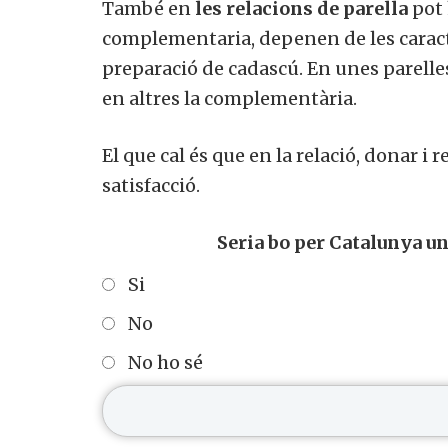
També en
les relacions de parella
pot 
complementaria, depenen de les caracter
preparació de cadascú. En unes parelles
en altres la complementària.
El que cal és que en la relació, donar i r
satisfacció.
Seria bo per Catalunya u
Si
No
No ho sé