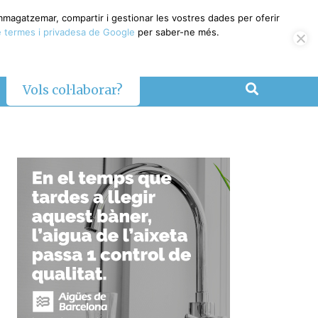
emmagatzemar, compartir i gestionar les vostres dades per oferir
 termes i privadesa de Google
per saber-ne més.
Vols col·laborar?