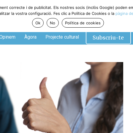
ment correcte i de publicitat. Els nostres socis (inclòs Google) poden 
tzar la vostra configuració. Fes clic a Política de Cookies o la
pàgina de
Ok
No
Política de cookies
Subscriu-te
Opinem
Àgora
Projecte cultural