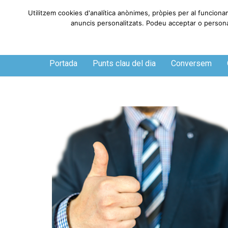
Utilitzem cookies d'analítica anònimes, pròpies per al funciona
anuncis personalitzats. Podeu acceptar o personali
Dissabte, 8 de agosto de 2026
Portada
Punts clau del dia
Conversem