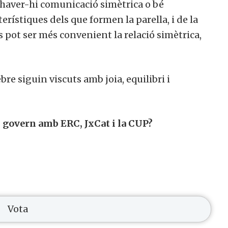
haver-hi comunicació simètrica o bé
ístiques dels que formen la parella, i de la
 pot ser més convenient la relació simètrica,
ebre siguin viscuts amb joia, equilibri i
n govern amb ERC, JxCat i la CUP?