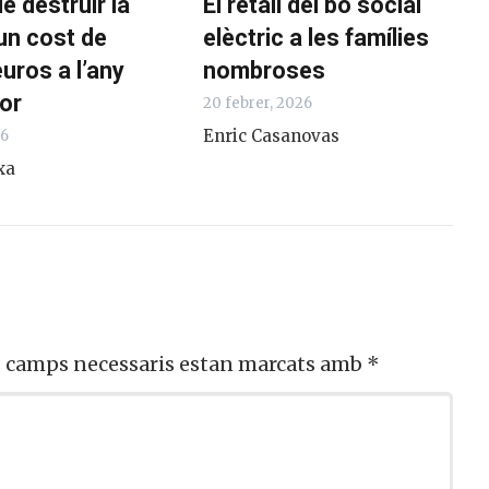
de destruir la
El retall del bo social
 un cost de
elèctric a les famílies
uros a l’any
nombroses
or
20 febrer, 2026
Enric Casanovas
26
xa
s camps necessaris estan marcats amb
*