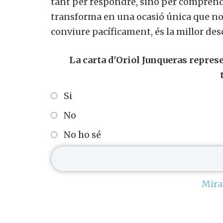
tant per respondre, sinó per comprendr
transforma en una ocasió única que no
conviure pacíficament, és la millor de
La carta d'Oriol Junqueras represe
Si
No
No ho sé
Mira