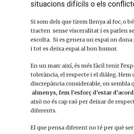
situacions difícils o els conflict
Si som dels que tirem llenya al foc, o b
tracten sense visceralitat i es parlen
escolta. Si es genera un espai on dona 
i tot es deixa espai al bon humor.
En un marc així, és més fàcil tenir l’ex
tolerància, el respecte i el diàleg. He
discrepància considerable, on sembla q
almenys, fem l’esforç d’estar d’acord
això no és cap raó per deixar de resp
diferents.
El que pensa diferent no té per què s