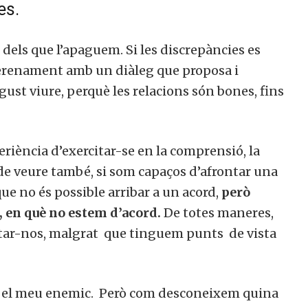
es.
é dels que l’apaguem. Si les discrepàncies es
 serenament amb un diàleg que proposa i
gust viure, perquè les relacions són bones, fins
periència d’exercitar-se en la comprensió, la
m de veure també, si som capaços d’afrontar una
ue no és possible arribar a un acord,
però
, en què no estem d’acord.
De totes maneres,
ectar-nos, malgrat que tinguem punts de vista
er el meu enemic. Però com desconeixem quina