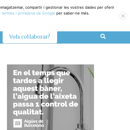
emmagatzemar, compartir i gestionar les vostres dades per oferir
 termes i privadesa de Google
per saber-ne més.
Vols col·laborar?