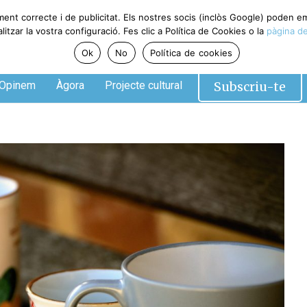
ment correcte i de publicitat. Els nostres socis (inclòs Google) poden 
tzar la vostra configuració. Fes clic a Política de Cookies o la
pàgina de
Ok
No
Política de cookies
Subscriu-te
Opinem
Àgora
Projecte cultural