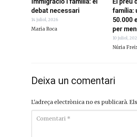
Immigració i família: el
El preu 
debat necessari
família:
50.000 e
14 juliol, 2026
per men
Maria Roca
10 juliol, 20
Núria Frei
Deixa un comentari
L'adreça electrònica no es publicarà.
El