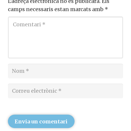
L'adreça electrònica no es publicarà.
Els
camps necessaris estan marcats amb
*
Envia un comentari