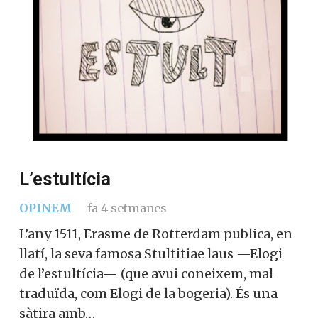
L’estultícia
OPINEM
fa 4 setmanes
L’any 1511, Erasme de Rotterdam publica, en
llatí, la seva famosa Stultitiae laus —Elogi
de l’estultícia— (que avui coneixem, mal
traduïda, com Elogi de la bogeria). És una
sàtira amb…