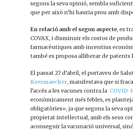
segons la seva opinió, sembla suficient
que per això n’hi hauria prou amb disp
En relació amb el segon aspecte
, es t
COVAX, i disminuir els costos de produc
farmacèutiques amb incentius econòmics
també es proposa alliberar de patents l
El passat 27 d’abril, el portaveu de Sal
Keermaecker
, manifestava que si frac
l’accés a les vacunes contra la
COVID-1
econòmicament més febles, es planteja 
obligatòries», ja que segons la seva opi
propietat intel·lectual, amb els seus con
aconseguir la vacunació universal, sinó 