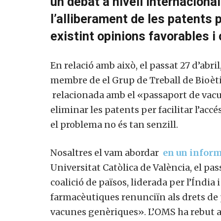
un debat a nivell internaciona
l’alliberament de les patents p
existint opinions favorables i 
En relació amb això, el passat 27 d’abri
membre de el Grup de Treball de Bioèt
relacionada amb el «passaport de vacu
eliminar les patents per facilitar l’accé
el problema no és tan senzill.
Nosaltres el vam abordar
en un inform
Universitat Catòlica de València, el p
coalició de països, liderada per l’Índia
farmacèutiques renunciïn als drets de 
vacunes genèriques». L’OMS ha rebut am