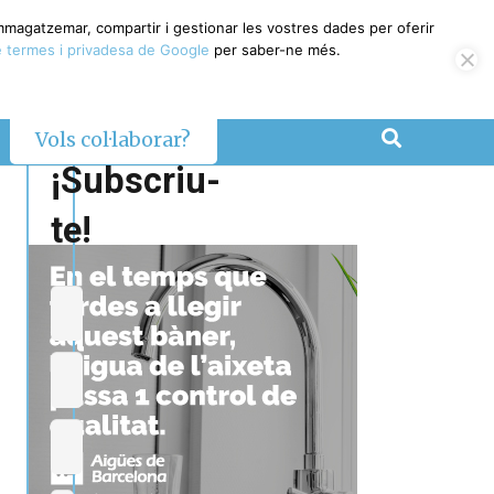
emmagatzemar, compartir i gestionar les vostres dades per oferir
 termes i privadesa de Google
per saber-ne més.
Vols col·laborar?
¡Subscriu-
te!