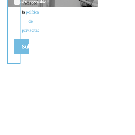
Accepto
la
política
de
privacitat