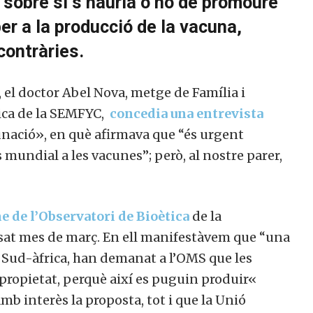
l sobre si s’hauria o no de promoure
er a la producció de la vacuna,
contràries.
l, el doctor Abel Nova, metge de Família i
ica de la SEMFYC,
concedia una entrevista
nació», en què afirmava que “és urgent
s mundial a les vacunes”; però, al nostre parer,
e de l’Observatori de Bioètica
de la
assat mes de març. En ell manifestàvem que “una
 i Sud-àfrica, han demanat a l’OMS que les
propietat, perquè així es puguin produir«
b interès la proposta, tot i que la Unió