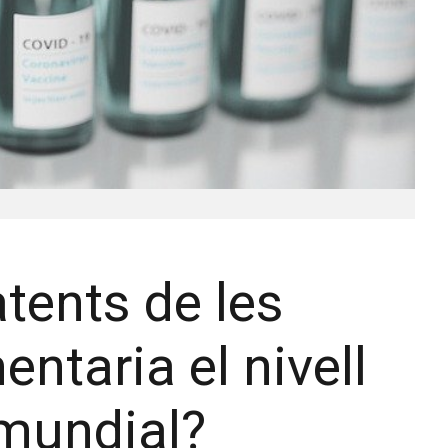
atents de les
taria el nivell
mundial?