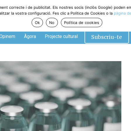
ment correcte i de publicitat. Els nostres socis (inclòs Google) poden 
tzar la vostra configuració. Fes clic a Política de Cookies o la
pàgina de
Ok
No
Política de cookies
Subscriu-te
Opinem
Àgora
Projecte cultural