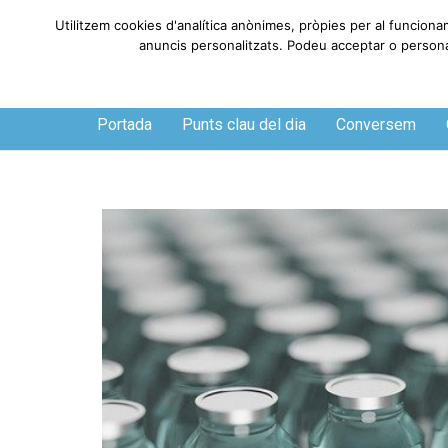
Utilitzem cookies d'analítica anònimes, pròpies per al funciona
anuncis personalitzats. Podeu acceptar o personali
Divendres, 7 de agosto de 2026
Portada
Punts clau del dia
Conversem