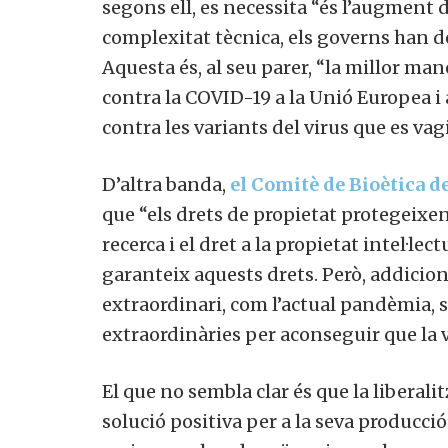
segons ell, es necessita “és l’augment 
complexitat tècnica, els governs han de
Aquesta és, al seu parer, “la millor m
contra la COVID-19 a la Unió Europea i 
contra les variants del virus que es vag
D’altra banda,
el Comitè de Bioètica 
que “els drets de propietat protegeixe
recerca i el dret a la propietat intel·le
garanteix aquests drets. Però, addici
extraordinari, com l’actual pandèmia, 
extraordinàries per aconseguir que la va
El que no sembla clar és que la liberal
solució positiva per a la seva producci