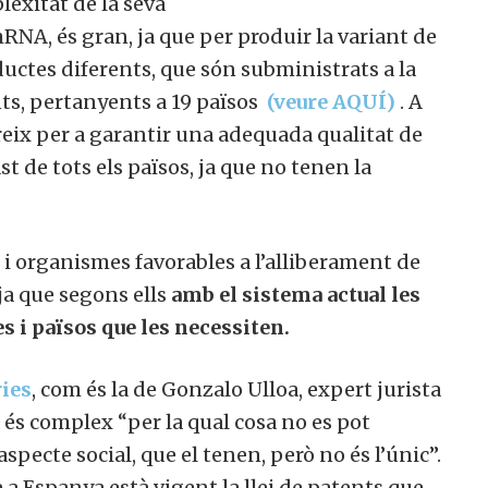
lexitat de la seva
RNA, és gran, ja que per produir la variant de
oductes diferents, que són subministrats a la
ts, pertanyents a 19 països
(veure AQUÍ)
.
A
eix per a garantir una adequada qualitat de
t de tots els països, ja que no tenen la
i organismes favorables a l’alliberament de
ja que segons ells
amb el sistema actual les
s i països que les necessiten.
ies
, com és la de Gonzalo Ulloa, expert jurista
 és complex “per la qual cosa no es pot
pecte social, que el tenen, però no és l’únic”.
a Espanya està vigent la llei de patents que