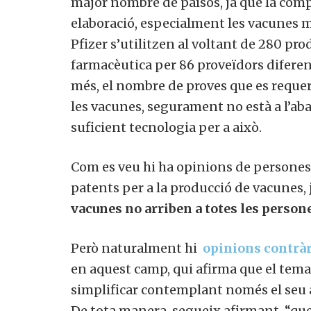
major nombre de països, ja que la comp
elaboració, especialment les vacunes m
Pfizer s’utilitzen al voltant de 280 pr
farmacèutica per 86 proveïdors diferen
més, el nombre de proves que es requer
les vacunes, segurament no està a l’abas
suficient tecnologia per a això.
Com es veu hi ha opinions de persones 
patents per a la producció de vacunes, 
vacunes no arriben a totes les persone
Però naturalment hi
opinions contràr
en aquest camp, qui afirma que el tema
simplificar contemplant només el seu as
De tota manera, segueix afirmant, “que 