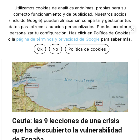
Utilizamos cookies de analítica anónimas, propias para su
correcto funcionamiento y de publicidad. Nuestros socios
(incluido Google) pueden almacenar, compartir y gestionar tus
datos para ofrecer anuncios personalizados. Puedes aceptar o
personalizar tu configuración. Haz click en Política de Cookies
Puntos clave del día
o la
página de términos y privacidad de Google
para saber más.
Ok
No
Política de cookies
Ceuta: las 9 lecciones de una crisis
que ha descubierto la vulnerabilidad
de España