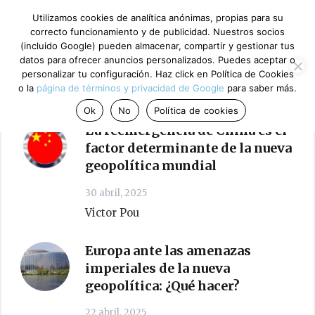
Utilizamos cookies de analítica anónimas, propias para su
correcto funcionamiento y de publicidad. Nuestros socios
Conversemos
(incluido Google) pueden almacenar, compartir y gestionar tus
datos para ofrecer anuncios personalizados. Puedes aceptar o
personalizar tu configuración. Haz click en Política de Cookies
o la
página de términos y privacidad de Google
para saber más.
Pro Europa
Ok
No
Política de cookies
La reemergencia de China es el
factor determinante de la nueva
geopolítica mundial
30 abril, 2025
Victor Pou
Europa ante las amenazas
imperiales de la nueva
geopolítica: ¿Qué hacer?
22 abril, 2025