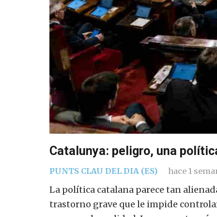
Catalunya: peligro, una políti
PUNTS CLAU DEL DIA (ES)
hace 1 sema
La política catalana parece tan alienada
trastorno grave que le impide controla