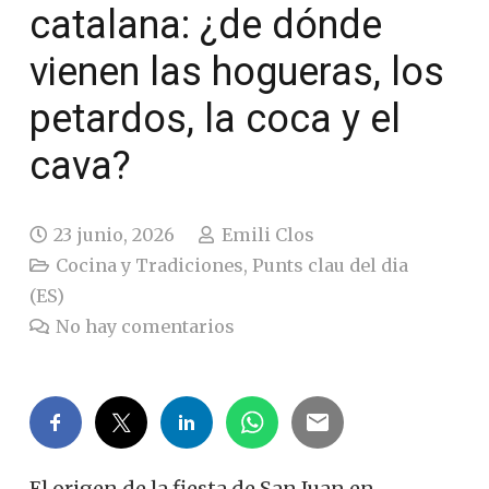
catalana: ¿de dónde
vienen las hogueras, los
petardos, la coca y el
cava?
23 junio, 2026
Emili Clos
Cocina y Tradiciones
,
Punts clau del dia
(ES)
No hay comentarios
El origen de la fiesta de San Juan en