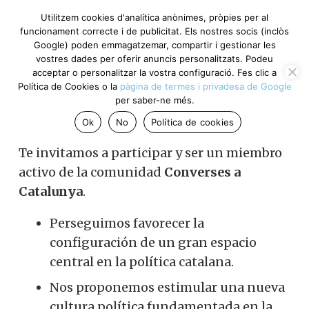
Utilitzem cookies d'analítica anònimes, pròpies per al
funcionament correcte i de publicitat. Els nostres socis (inclòs
Google) poden emmagatzemar, compartir i gestionar les
¿Quieres colaborar en
vostres dades per oferir anuncis personalitzats. Podeu
acceptar o personalitzar la vostra configuració. Fes clic a
Política de Cookies o la
pàgina de termes i privadesa de Google
Converses a Catalunya?
per saber-ne més.
Ok
No
Política de cookies
Te invitamos a participar y ser un miembro
activo de la comunidad
Converses a
Catalunya
.
Perseguimos favorecer la
configuración de un gran espacio
central en la política catalana.
Nos proponemos estimular una nueva
cultura política fundamentada en la