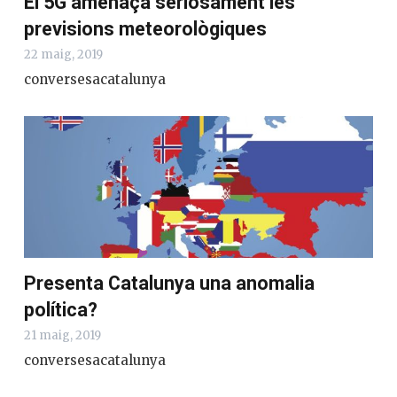
El 5G amenaça seriosament les
previsions meteorològiques
22 maig, 2019
conversesacatalunya
Presenta Catalunya una anomalia
política?
21 maig, 2019
conversesacatalunya