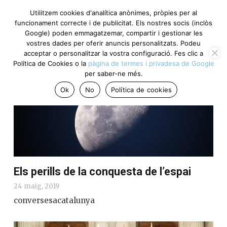
Utilitzem cookies d'analítica anònimes, pròpies per al
funcionament correcte i de publicitat. Els nostres socis (inclòs
Google) poden emmagatzemar, compartir i gestionar les
Punts clau del dia
vostres dades per oferir anuncis personalitzats. Podeu
acceptar o personalitzar la vostra configuració. Fes clic a
Política de Cookies o la
pàgina de termes i privadesa de Google
per saber-ne més.
Ok
No
Política de cookies
Els perills de la conquesta de l’espai
24 maig, 2019
conversesacatalunya