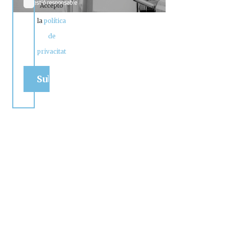
Accepto
la
política
de
privacitat