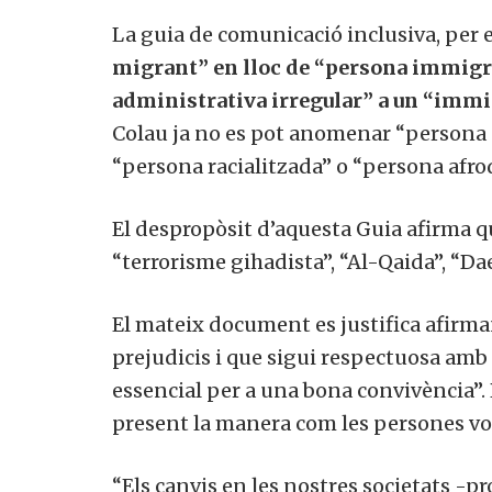
La guia de comunicació inclusiva, per
migrant” en lloc de “persona immigr
administrativa irregular” a un “immig
Colau ja no es pot anomenar “persona d
“persona racialitzada” o “persona afr
El despropòsit d’aquesta Guia afirma q
“terrorisme gihadista”, “Al-Qaida”, “D
El mateix document es justifica afirma
prejudicis i que sigui respectuosa amb e
essencial per a una bona convivència”. 
present la manera com les persones vo
“Els canvis en les nostres societats -