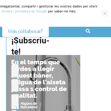
emmagatzemar, compartir i gestionar les vostres dades per oferir
 termes i privadesa de Google
per saber-ne més.
Vols col·laborar?
¡Subscriu-
te!