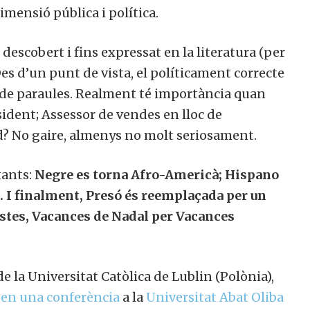
dimensió pública i política.
 descobert i fins expressat en la literatura (per
Des d’un punt de vista, el políticament correcte
c de paraules. Realment té importància quan
sident; Assessor de vendes en lloc de
id? No gaire, almenys no molt seriosament.
tants:
Negre es torna Afro-Americà; Hispano
. I finalment, Presó és reemplaçada per un
stes, Vacances de Nadal per Vacances
de la Universitat Catòlica de Lublin (Polònia),
s
en una conferència
a la
Universitat Abat Oliba