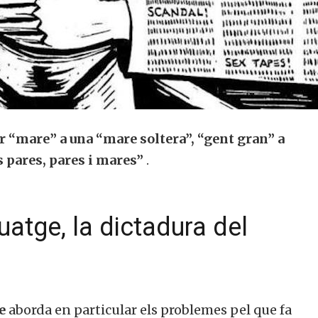
“mare” a una “mare soltera”, “gent gran” a
ls pares, pares i mares”
.
uatge, la dictadura del
e
aborda en particular els problemes pel que fa