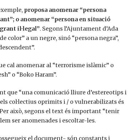
 exemple,
proposa anomenar “persona
ant”; o anomenar “persona en situació
rant il·legal”
. Segons l’Ajuntament d’Ada
e color” a un negre, sinó “persona negra”,
odescendent”.
ue cal anomenar al “terrorisme islàmic” o
aesh” o “Boko Haram”.
nt que “una comunicació lliure d’estereotips i
ls col·lectius oprimits i / o vulnerabilizats és
Per això, segons el text és important “tenir
lem ser anomenades i escoltar-les.
prossegueix el document- són constants i