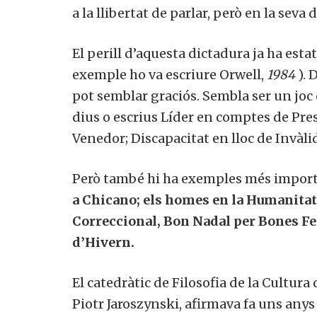
a la llibertat de parlar, però en la seva 
El perill d’aquesta dictadura ja ha estat
exemple ho va escriure Orwell,
1984
). 
pot semblar graciós. Sembla ser un jo
dius o escrius Líder en comptes de Pre
Venedor; Discapacitat en lloc de Invàl
Però també hi ha exemples més impor
a Chicano; els homes en la Humanitat
Correccional, Bon Nadal per Bones Fe
d’Hivern.
El catedràtic de Filosofia de la Cultura 
Piotr Jaroszynski, afirmava fa uns any