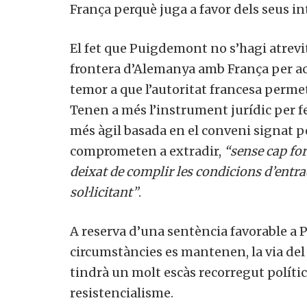
França perquè juga a favor dels seus in
El fet que Puigdemont no s’hagi atrevit 
frontera d’Alemanya amb França per acu
temor a que l’autoritat francesa permet
Tenen a més l’instrument jurídic per f
més àgil basada en el conveni signat p
comprometen a extradir,
“sense cap fo
deixat de complir les condicions d’entrada
sol·licitant”
.
A reserva d’una sentència favorable a 
circumstàncies es mantenen, la via del
tindrà un molt escàs recorregut polític 
resistencialisme.