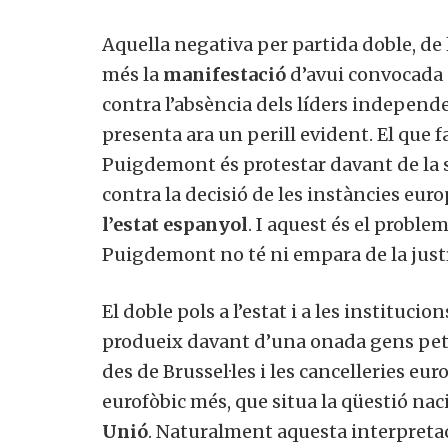
Aquella negativa per partida doble, de l
més la
manifestació
d’avui convocada p
contra l’absència dels líders independe
presenta ara un perill evident. El que 
Puigdemont és protestar davant de la se
contra la decisió de les instàncies eur
l’estat espanyol
. I aquest és el proble
Puigdemont no té ni empara de la justíc
El doble pols a l’estat i a les instituc
produeix davant d’una onada gens pe
des de Brussel·les i les cancelleries 
eurofòbic més, que situa la qüestió na
Unió
. Naturalment aquesta interpretaci