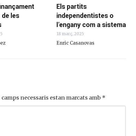
finançament
Els partits
 de les
independentistes o
s
l’engany com a sistema
25
18 març, 2025
pez
Enric Casanovas
s camps necessaris estan marcats amb
*