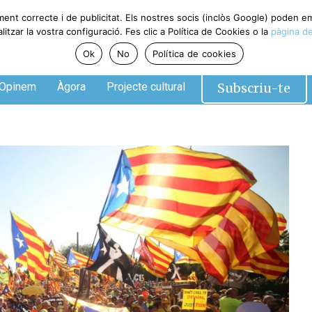
ment correcte i de publicitat. Els nostres socis (inclòs Google) poden 
tzar la vostra configuració. Fes clic a Política de Cookies o la
pàgina de
Ok
No
Política de cookies
Subscriu-te
Opinem
Àgora
Projecte cultural