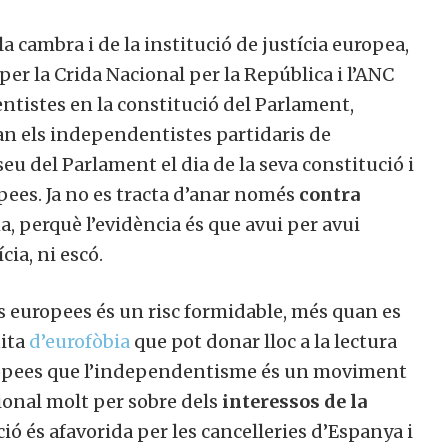
a cambra i de la institució de justícia europea,
er la Crida Nacional per la República i l’ANC
ntistes en la constitució del Parlament,
fan els independentistes partidaris de
u del Parlament el dia de la seva constitució i
opees. Ja no es tracta d’anar només
contra
ma, perquè l’evidència és que avui per avui
ia, ni escó.
ions europees és un risc formidable, més quan es
tita
d’eurofòbia
que pot donar lloc a la lectura
europees que l’independentisme és un moviment
cional molt per sobre dels
interessos de la
ó és afavorida per les cancelleries d’Espanya i