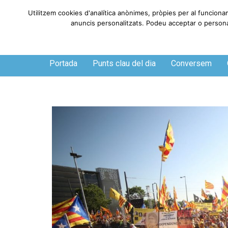
Utilitzem cookies d'analítica anònimes, pròpies per al funciona
anuncis personalitzats. Podeu acceptar o personali
Divendres, 7 de agosto de 2026
Portada
Punts clau del dia
Conversem