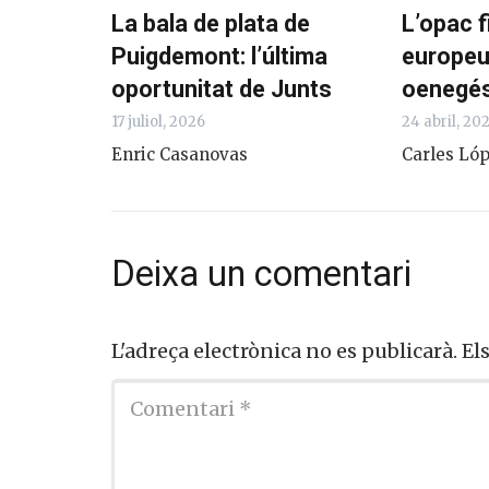
La bala de plata de
L’opac 
Puigdemont: l’última
europeu
oportunitat de Junts
oenegé
17 juliol, 2026
24 abril, 20
Enric Casanovas
Carles Ló
Deixa un comentari
L'adreça electrònica no es publicarà.
El