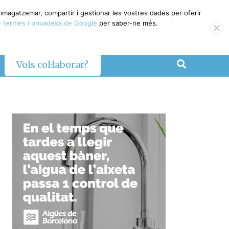
emmagatzemar, compartir i gestionar les vostres dades per oferir
 termes i privadesa de Google
per saber-ne més.
Vols col·laborar?