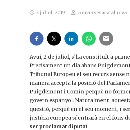
2 juliol, 2019
conversesacatalunya
Avui, 2 de juliol, s’ha constituït a prim
Precisament un dia abans Puigdemont 
Tribunal Europeu el seu recurs sense ni
manera accepta la posició del Parlame
Puigdemont i Comín perquè no formen pa
govern espanyol. Naturalment ,aquesta
qüestió, perquè en el seu moment, i ser
justícia europea sí entrarà en el fons 
ser proclamat diputat
.