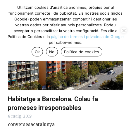
Utilitzem cookies d'analítica anònimes, pròpies per al
funcionament correcte i de publicitat. Els nostres socis (inclòs
Google) poden emmagatzemar, compartir i gestionar les
Punts clau del dia
vostres dades per oferir anuncis personalitzats. Podeu
acceptar o personalitzar la vostra configuració. Fes clic a
Política de Cookies o la
pàgina de termes i privadesa de Google
per saber-ne més.
Ok
No
Política de cookies
Habitatge a Barcelona. Colau fa
promeses irresponsables
8 maig, 2019
conversesacatalunya