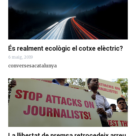
És realment ecològic el cotxe elèctric?
6 maig, 2019
conversesacatalunya
La llibertat de premsa retrocedeix arreu