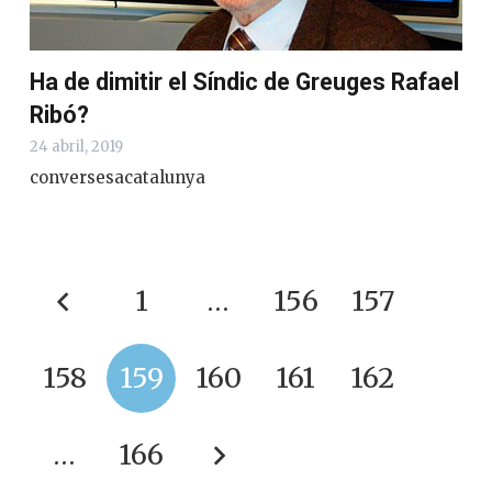
Ha de dimitir el Síndic de Greuges Rafael
Ribó?
24 abril, 2019
conversesacatalunya
1
…
156
157
158
159
160
161
162
…
166