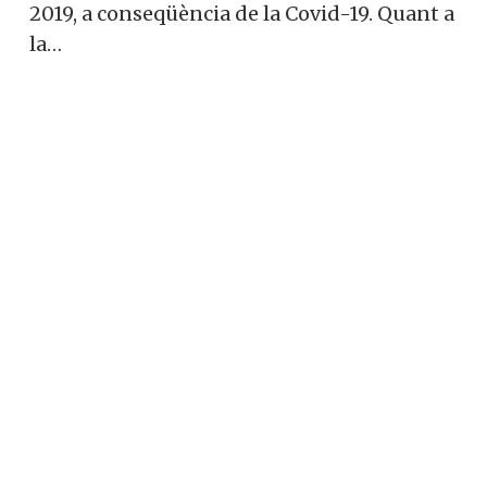
2019, a conseqüència de la Covid-19. Quant a
la…
Llei del teletreball: voluntari i