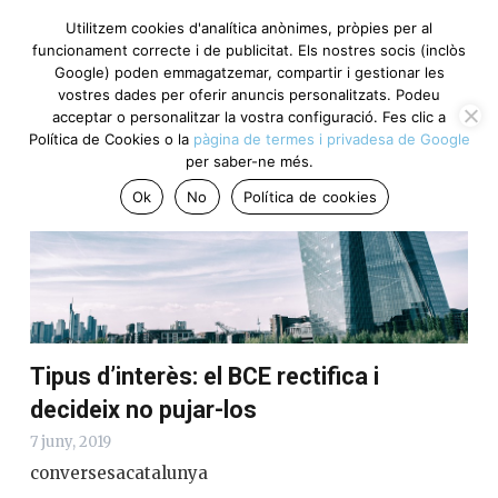
Utilitzem cookies d'analítica anònimes, pròpies per al
funcionament correcte i de publicitat. Els nostres socis (inclòs
Google) poden emmagatzemar, compartir i gestionar les
Punts clau del dia
vostres dades per oferir anuncis personalitzats. Podeu
acceptar o personalitzar la vostra configuració. Fes clic a
Política de Cookies o la
pàgina de termes i privadesa de Google
per saber-ne més.
Ok
No
Política de cookies
Tipus d’interès: el BCE rectifica i
decideix no pujar-los
7 juny, 2019
conversesacatalunya