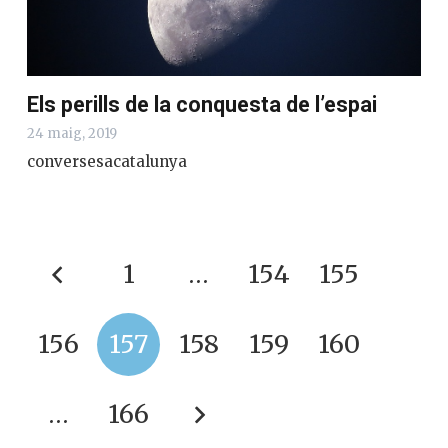
Els perills de la conquesta de l’espai
24 maig, 2019
conversesacatalunya
1
…
154
155
156
157
158
159
160
…
166