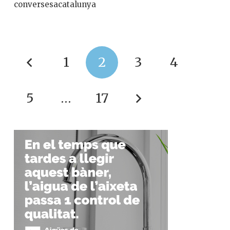
conversesacatalunya
1
2
3
4
5
…
17