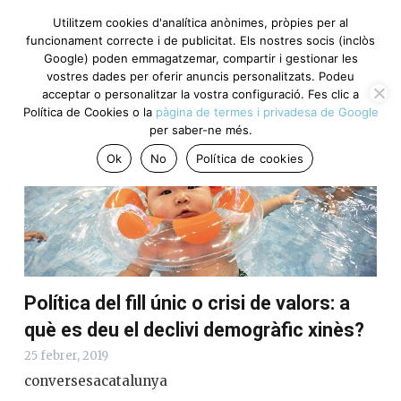
Utilitzem cookies d'analítica anònimes, pròpies per al
funcionament correcte i de publicitat. Els nostres socis (inclòs
Google) poden emmagatzemar, compartir i gestionar les
Punts clau del dia
vostres dades per oferir anuncis personalitzats. Podeu
acceptar o personalitzar la vostra configuració. Fes clic a
Política de Cookies o la
pàgina de termes i privadesa de Google
per saber-ne més.
Ok
No
Política de cookies
Política del fill únic o crisi de valors: a
què es deu el declivi demogràfic xinès?
25 febrer, 2019
conversesacatalunya