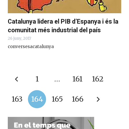
Catalunya lidera el PIB d’Espanya i és la
comunitat més industrial del país
26 juny, 2017
conversesacatalunya
1
…
161
162
163
164
165
166