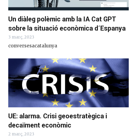
Un diàleg polèmic amb la IA Cat GPT
sobre la situació econòmica d´Espanya
3 març, 2023
conversesacatalunya
UE: alarma. Crisi geoestratègica i
decaïment econòmic
2 març, 2023