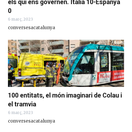
els qui ens governen. Itàlia 10-Espanya
0
6 març, 2023
conversesacatalunya
100 entitats, el món imaginari de Colau i
el tramvia
6 març, 2023
conversesacatalunya