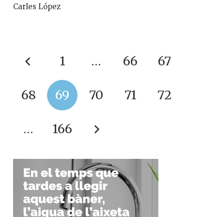
Carles López
1
…
66
67
68
69
70
71
72
…
166