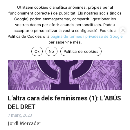
Utilitzem cookies d'analítica anònimes, pròpies per al
funcionament correcte i de publicitat. Els nostres socis (inclòs
Google) poden emmagatzemar, compartir i gestionar les
Punts clau del dia
vostres dades per oferir anuncis personalitzats. Podeu
acceptar o personalitzar la vostra configuració. Fes clic a
Política de Cookies o la
pàgina de termes i privadesa de Google
per saber-ne més.
Ok
No
Política de cookies
L’altra cara dels feminismes (1): L’ABÚS
DEL DRET
7 març, 2023
Jordi Mercader