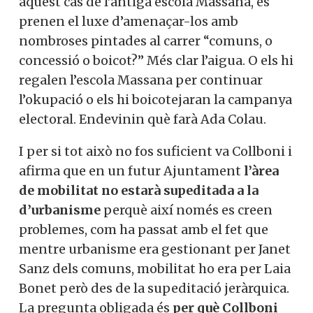
aquest cas de l’antiga escola Massana, es
prenen el luxe d’amenaçar-los amb
nombroses pintades al carrer “comuns, o
concessió o boicot?” Més clar l’aigua. O els hi
regalen l’escola Massana per continuar
l’okupació o els hi boicotejaran la campanya
electoral. Endevinin què farà Ada Colau.
I per si tot això no fos suficient va Collboni i
afirma que en un futur Ajuntament
l’àrea
de mobilitat no estarà supeditada a la
d’urbanisme
perquè així només es creen
problemes, com ha passat amb el fet que
mentre urbanisme era gestionant per Janet
Sanz dels comuns, mobilitat ho era per Laia
Bonet però des de la supeditació jeràrquica.
La pregunta obligada és
per què Collboni