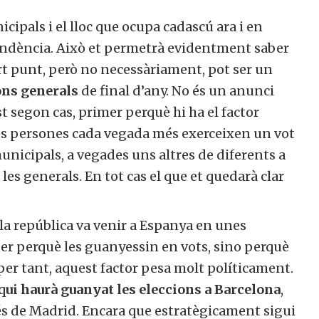
cipals i el lloc que ocupa cadascú ara i en
 tendència. Això et permetrà evidentment saber
cert punt, però no necessàriament, pot ser un
ions generals
de final d’any. No és un anunci
t segon cas, primer perquè hi ha el factor
es persones cada vegada més exerceixen un vot
municipals, a vegades uns altres de diferents a
les generals. En tot cas el que et quedarà clar
 la república va venir a Espanya en unes
ser perquè les guanyessin en vots, sino perquè
 per tant, aquest factor pesa molt políticament.
q
ui haurà guanyat les eleccions a Barcelona
,
rés de Madrid. Encara que estratègicament sigui