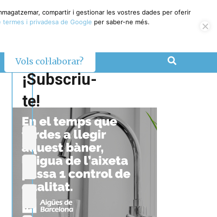
emmagatzemar, compartir i gestionar les vostres dades per oferir
 termes i privadesa de Google
per saber-ne més.
Vols col·laborar?
¡Subscriu-
te!