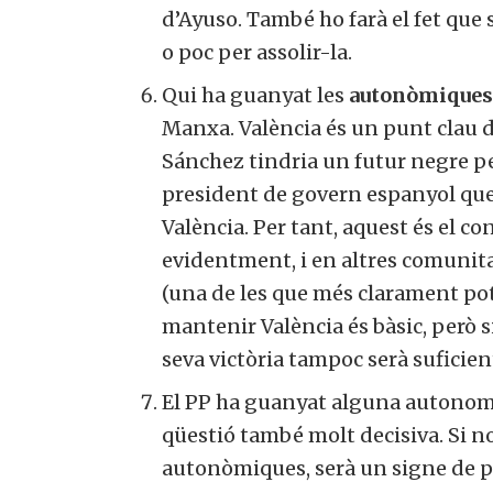
d’Ayuso. També ho farà el fet que s
o poc per assolir-la.
Qui ha guanyat les
autonòmiques 
Manxa. València és un punt clau de 
Sánchez tindria un futur negre pe
president de govern espanyol que
València. Per tant, aquest és el co
evidentment, i en altres comunita
(una de les que més clarament pot 
mantenir València és bàsic, però s
seva victòria tampoc serà suficien
El PP ha guanyat alguna autonomi
qüestió també molt decisiva. Si no
autonòmiques, serà un signe de po