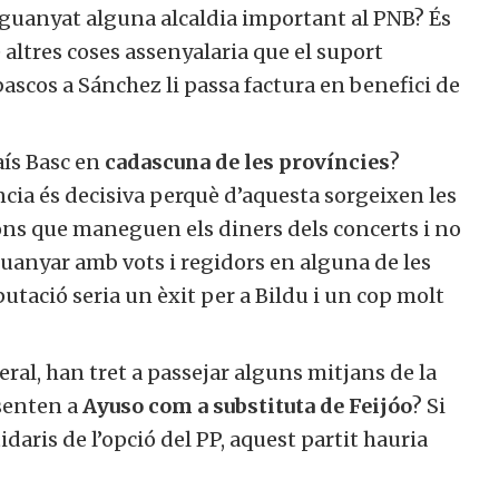
a guanyat alguna alcaldia important al PNB? És
altres coses assenyalaria que el suport
ascos a Sánchez li passa factura en benefici de
aís Basc en
cadascuna de les províncies
?
ncia és decisiva perquè d’aquesta sorgeixen les
ons que maneguen els diners dels concerts i no
guanyar amb vots i regidors en alguna de les
putació seria un èxit per a Bildu i un cop molt
al, han tret a passejar alguns mitjans de la
esenten a
Ayuso com a substituta de Feijóo
? Si
idaris de l’opció del PP, aquest partit hauria