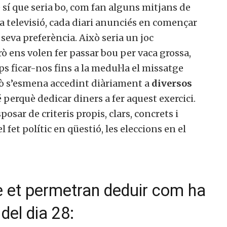
ue sí que seria bo, com fan alguns mitjans de
a televisió, cada diari anunciés en començar
 seva preferència. Això seria un joc
ò ens volen fer passar bou per vaca grossa,
s ficar-nos fins a la medul·la el missatge
xò s’esmena accedint diàriament a
diversos
 perquè dedicar diners a fer aquest exercici.
posar de criteris propis, clars, concrets i
 fet polític en qüestió, les eleccions en el
 et permetran deduir com ha
 del dia 28: