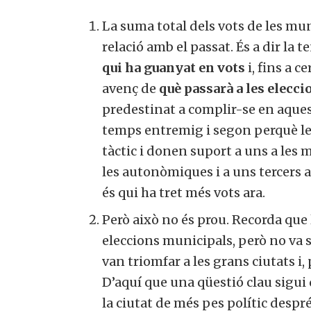
La suma total dels vots de les muni
relació amb el passat. És a dir la
qui ha guanyat en vots
i, fins a 
avenç de
què passarà a les elecc
predestinat a complir-se en aques
temps entremig i segon perquè l
tàctic i donen suport a uns a les 
les autonòmiques i a uns tercers a 
és qui ha tret més vots ara.
Però això no és prou. Recorda que
eleccions municipals, però no va 
van triomfar a les grans ciutats i,
D’aquí que una qüestió clau sigui 
la ciutat de més pes polític desp