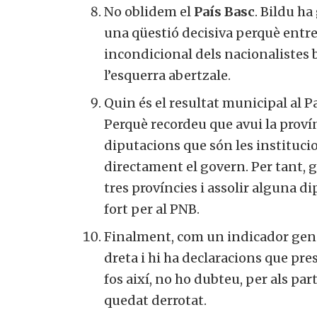
No oblidem el
País Basc
. Bildu h
una qüestió decisiva perquè entre 
incondicional dels nacionalistes b
l’esquerra abertzale.
Quin és el resultat municipal al P
Perquè recordeu que avui la proví
diputacions que són les instituci
directament el govern. Per tant, 
tres províncies i assolir alguna di
fort per al PNB.
Finalment, com un indicador gener
dreta i hi ha declaracions que pr
fos així, no ho dubteu, per als part
quedat derrotat.