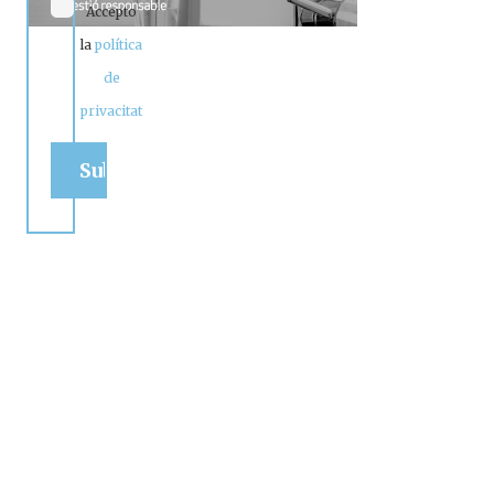
Accepto
la
política
de
privacitat