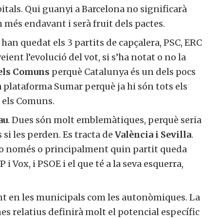
itals. Qui guanyi a Barcelona no significarà
m més endavant i serà fruit dels pactes.
han quedat els 3 partits de capçalera, PSC, ERC
ient l’evolució del vot, si s’ha notat o no la
dels Comuns
perquè Catalunya és un dels pocs
va plataforma Sumar perquè ja hi són tots els
t els Comuns.
au
. Dues són molt emblemàtiques, perquè seria
 si les perden. Es tracta de
València i Sevilla
.
 no només o principalment quin partit queda
 i Vox, i PSOE i el que té a la seva esquerra,
nt en les municipals com les autonòmiques. La
es relatius definirà molt el potencial específic