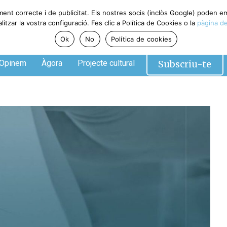
ment correcte i de publicitat. Els nostres socis (inclòs Google) poden 
tzar la vostra configuració. Fes clic a Política de Cookies o la
pàgina de
Ok
No
Política de cookies
Subscriu-te
Opinem
Àgora
Projecte cultural