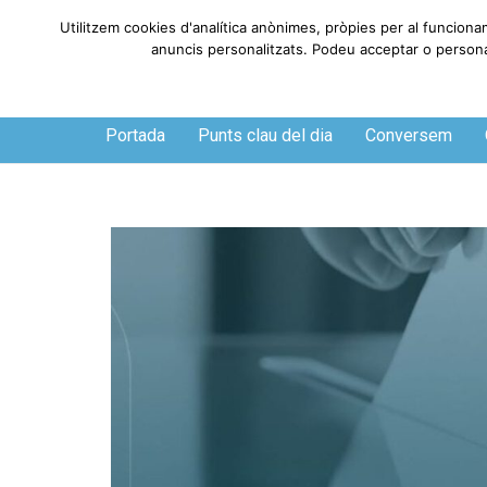
Utilitzem cookies d'analítica anònimes, pròpies per al funciona
anuncis personalitzats. Podeu acceptar o personali
Diumenge, 9 de agosto de 2026
Portada
Punts clau del dia
Conversem