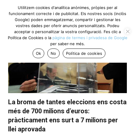
Utilitzem cookies d'analítica anònimes, pròpies per al
funcionament correcte i de publicitat. Els nostres socis (inclòs
Google) poden emmagatzemar, compartir i gestionar les
Punts clau del dia
vostres dades per oferir anuncis personalitzats. Podeu
acceptar o personalitzar la vostra configuració. Fes clic a
Política de Cookies o la
pàgina de termes i privadesa de Google
per saber-ne més.
Ok
No
Política de cookies
La broma de tantes eleccions ens costa
més de 700 milions d’euros:
pràcticament ens surt a 7 milions per
llei aprovada