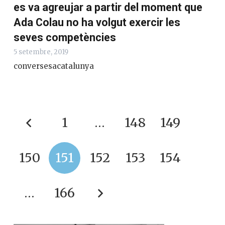
es va agreujar a partir del moment que
Ada Colau no ha volgut exercir les
seves competències
5 setembre, 2019
conversesacatalunya
1
…
148
149
150
151
152
153
154
…
166