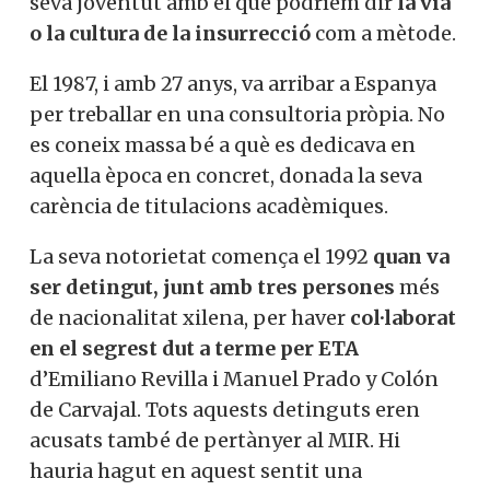
seva joventut amb el que podríem dir
la via
o la cultura de la insurrecció
com a mètode.
El 1987, i amb 27 anys, va arribar a Espanya
per treballar en una consultoria pròpia. No
es coneix massa bé a què es dedicava en
aquella època en concret, donada la seva
carència de titulacions acadèmiques.
La seva notorietat comença el 1992
quan va
ser detingut, junt amb tres persones
més
de nacionalitat xilena, per haver
col·laborat
en el segrest dut a terme per ETA
d’Emiliano Revilla i Manuel Prado y Colón
de Carvajal. Tots aquests detinguts eren
acusats també de pertànyer al MIR. Hi
hauria hagut en aquest sentit una