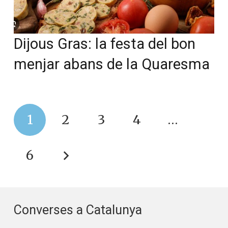
Dijous Gras: la festa del bon
menjar abans de la Quaresma
1
2
3
4
…
6
Converses a Catalunya