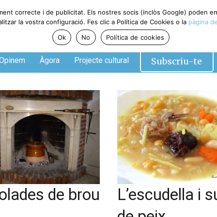
ment correcte i de publicitat. Els nostres socis (inclòs Google) poden 
tzar la vostra configuració. Fes clic a Política de Cookies o la
pàgina de
Ok
No
Política de cookies
Subscriu-te
Opinem
Àgora
Projecte cultural
olades de brou
L’escudella i s
de peix