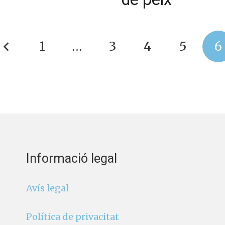
1
…
3
4
5
6
Informació legal
Avís legal
Política de privacitat