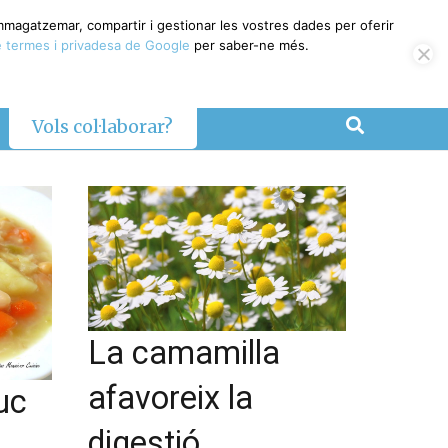
emmagatzemar, compartir i gestionar les vostres dades per oferir
 termes i privadesa de Google
per saber-ne més.
Vols col·laborar?
La camamilla
afavoreix la
uc
digestió