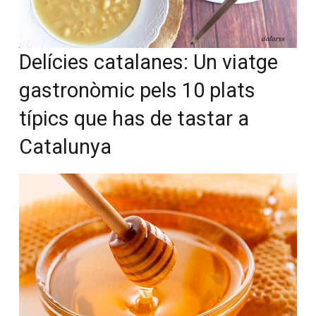
Delícies catalanes: Un viatge
gastronòmic pels 10 plats
típics que has de tastar a
Catalunya
Vols col·laborar a
Converses a Catalunya?
Et convidem a participar i