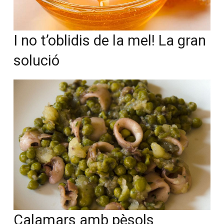
ser un
I no t’oblidis de la mel! La
membre actiu de la nostra
gran solució
comunitat.
Si, vull col·laborar activament
No, però vull rebre el butlletí
Calamars amb pèsols