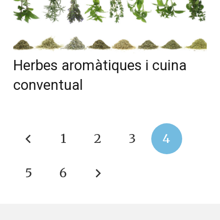
Herbes aromàtiques i cuina
conventual
1
2
3
4
5
6
Converses a Catalunya
Qui som