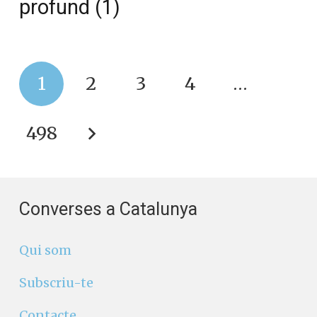
profund (1)
1
2
3
4
…
498
Converses a Catalunya
Qui som
Subscriu-te
Contacte