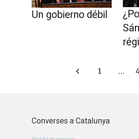
¿Po
Un gobierno débil
Sán
rég
1
…
Converses a Catalunya