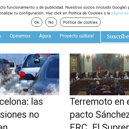
ecto funcionamiento y de publicidad. Nuestros socios (incluido Google)
alizar tu configuración. Haz click en Política de Cookies o la
página de
Ok
No
Política de cookies
Suscríbe
s
Opinemos
Ágora
Proyecto cultural
celona: las
Terremoto en 
siones no
pacto Sánchez
an
ERC. El Supr