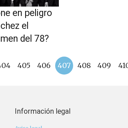
ne en peligro
chez el
imen del 78?
404
405
406
407
408
409
41
Información legal