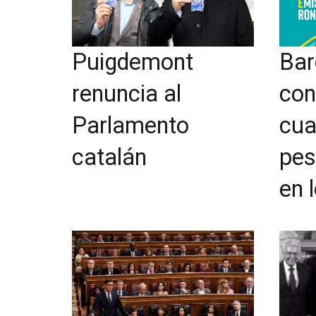
Puigdemont
Bar
renuncia al
con
Parlamento
cua
catalán
pes
en 