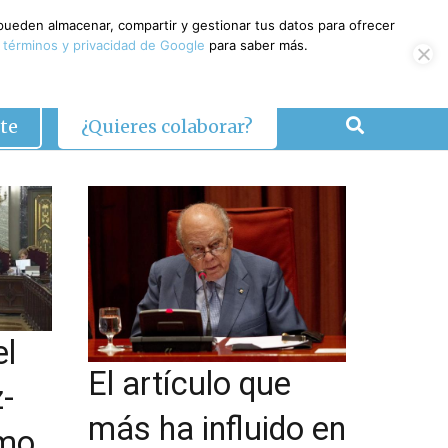
 pueden almacenar, compartir y gestionar tus datos para ofrecer
 términos y privacidad de Google
para saber más.
te
¿Quieres colaborar?
el
El artículo que
-
más ha influido en
emo