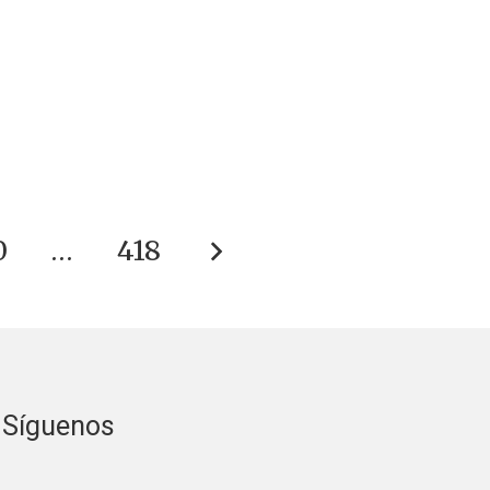
0
…
418
Síguenos