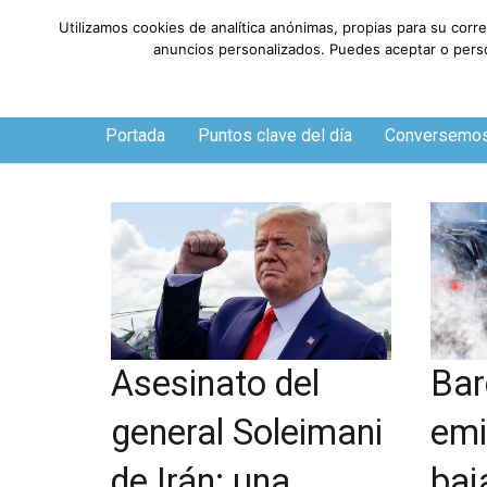
Utilizamos cookies de analítica anónimas, propias para su corr
anuncios personalizados. Puedes aceptar o person
Jueves, 6 de agosto de 2026
Portada
Puntos clave del día
Conversemo
Bar
Asesinato del
emi
general Soleimani
baj
de Irán: una