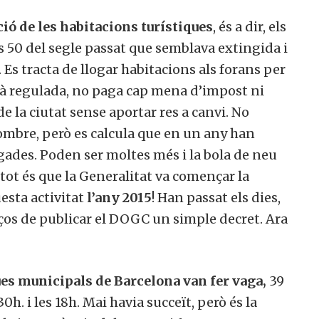
ció de les habitacions turístiques
, és a dir, els
ys 50 del segle passat que semblava extingida i
 Es tracta de llogar habitacions als forans per
tà regulada, no paga cap mena d’impost ni
de la ciutat sense aportar res a canvi. No
nombre, però es calcula que en un any han
gades. Poden ser moltes més i la bola de neu
 tot és que la Generalitat va començar la
esta activitat
l’any 2015
! Han passat els dies,
aços de publicar el DOGC un simple decret. Ara
ues municipals de Barcelona van fer vaga,
39
0h. i les 18h. Mai havia succeït, però és la