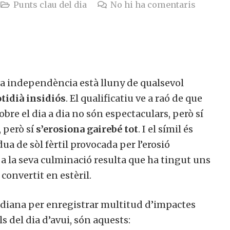
Punts clau del dia
No hi ha comentaris
 la independència està lluny de qualsevol
otidià insidiós
. El qualificatiu ve a raó de que
bre el dia a dia no són espectaculars, però sí
, però sí
s’erosiona gairebé tot
. I el símil és
ua de sòl fèrtil provocada per l’erosió
a la seva culminació resulta que ha tingut uns
convertit en estèril.
idiana per enregistrar multitud d’impactes
ls del dia d’avui, són aquests: