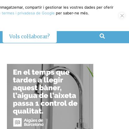
emmagatzemar, compartir i gestionar les vostres dades per oferir
 termes i privadesa de Google
per saber-ne més.
Vols col·laborar?