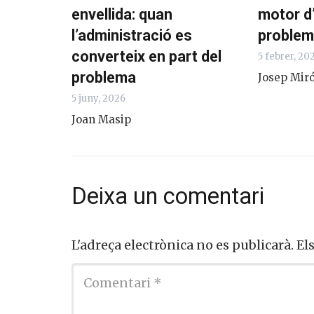
envellida: quan
motor d
l’administració es
problem
converteix en part del
5 febrer, 20
problema
Josep Miró
5 juny, 2026
Joan Masip
Deixa un comentari
L'adreça electrònica no es publicarà.
El