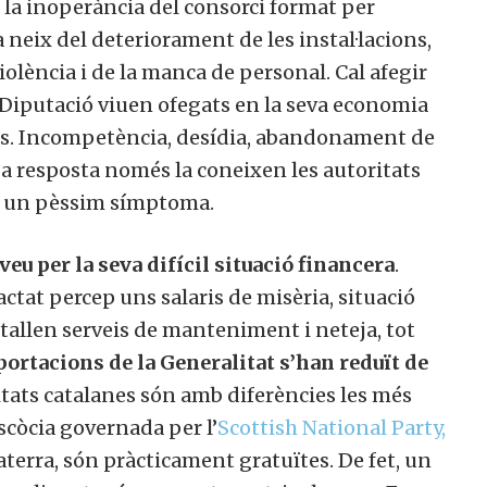
t la inoperància del consorci format per
 neix del deteriorament de les instal·lacions,
iolència i de la manca de personal. Cal afegir
 Diputació viuen ofegats en la seva economia
es. Incompetència, desídia, abandonament de
 La resposta només la coneixen les autoritats
 és un pèssim símptoma.
eu per la seva difícil situació financera
.
actat percep uns salaris de misèria, situació
retallen serveis de manteniment i neteja, tot
portacions de la Generalitat s’han reduït de
sitats catalanes són amb diferències les més
scòcia governada per l’
Scottish National Party,
aterra, són pràcticament gratuïtes. De fet, un