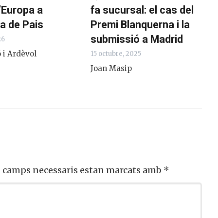
’Europa a
fa sucursal: el cas del
a de Pais
Premi Blanquerna i la
submissió a Madrid
26
 i Ardèvol
15 octubre, 2025
Joan Masip
s camps necessaris estan marcats amb
*