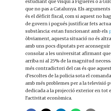
estudiant que visqui a Figueres o a Gir
que no pas a Catalunya. Els arguments 
és el dèficit fiscal, com si aquest no ha
de govern i pogués justificar fets actual
substància: estan funcionant amb els
òbviament, aquesta situació no és altra 
amb uns pocs diputats per aconseguir 
consolar a les universitat afirmant que
arriba ni al 25% de la magnitud necessà
més contradictori del cas és que aque
d’escoltes de la policia sota el comand
amb més problemes per a la televisió pú
dedicada a la projecció exterior en tot
l’activitat econòmica.