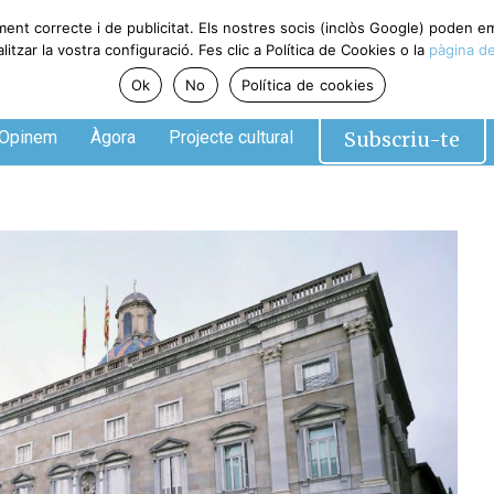
ment correcte i de publicitat. Els nostres socis (inclòs Google) poden 
tzar la vostra configuració. Fes clic a Política de Cookies o la
pàgina de
Ok
No
Política de cookies
Subscriu-te
Opinem
Àgora
Projecte cultural