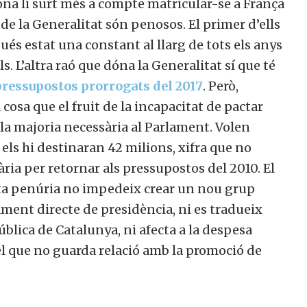
ona li surt més a compte matricular-se a França
de la Generalitat són penosos. El primer d’ells
gués estat una constant al llarg de tots els anys
s. L’altra raó que dóna la Generalitat sí que té
pressupostos prorrogats del 2017
. Però,
cosa que el fruit de la incapacitat de pactar
la majoria necessària al Parlament. Volen
 els hi destinaran 42 milions, xifra que no
ria per retornar als pressupostos del 2010. El
sta penúria no impedeix crear un nou grup
ament directe de presidència, ni es tradueix
blica de Catalunya, ni afecta a la despesa
 el que no guarda relació amb la promoció de