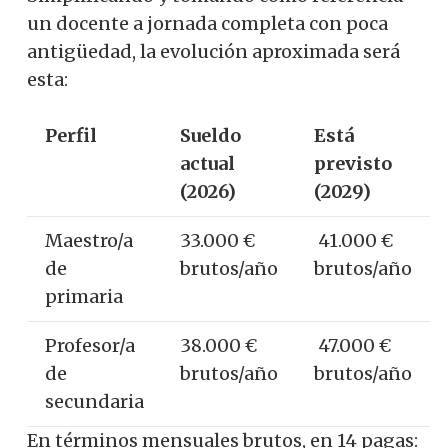
un docente a jornada completa con poca
antigüedad, la evolución aproximada será
esta:
Perfil
Sueldo
Está
actual
previsto
(2026)
(2029)
Maestro/a
33.000 €
41.000 €
de
brutos/año
brutos/año
primaria
Profesor/a
38.000 €
47.000 €
de
brutos/año
brutos/año
secundaria
En términos mensuales brutos, en 14 pagas: