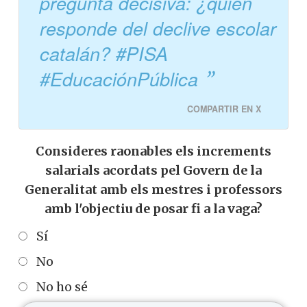
pregunta decisiva: ¿quién
responde del declive escolar
catalán? #PISA
#EducaciónPública
COMPARTIR EN X
Consideres raonables els increments
salarials acordats pel Govern de la
Generalitat amb els mestres i professors
amb l'objectiu de posar fi a la vaga?
Sí
No
No ho sé