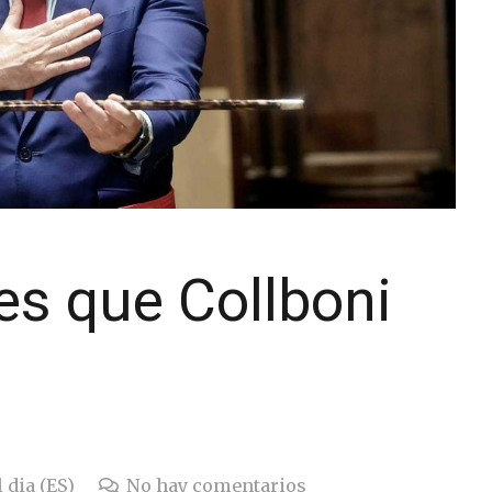
es que Collboni
 dia (ES)
No hay comentarios