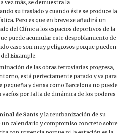
a vez más, se demuestra la
ndo su traslado y cuando éste se produce la
stica.
Pero es que en breve se añadirá un
ado del Clínic a los espacios deportivos de la
 que puede acumular este despoblamiento de
undo caso son muy peligrosos porque pueden
 del Eixample.
erminación de las obras ferroviarias progresa,
entorno, está perfectamente parado y va para
nte pequeña y densa como Barcelona no puede
 vacíos por falta de dinámica de los poderes
minal de Sants
y la reurbanización de su
e un calendario y compromiso concreto sobre
ita con urgencia porque ni la estación es la