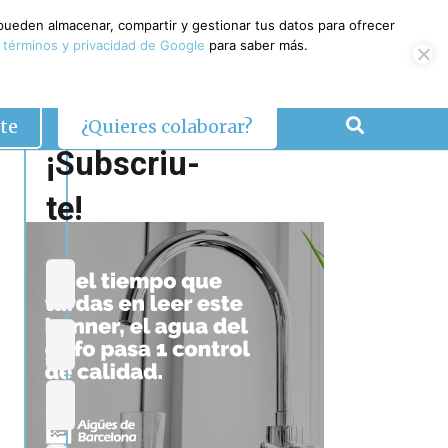
 pueden almacenar, compartir y gestionar tus datos para ofrecer
 términos y privacidad de Google
para saber más.
te
¿Quieres colaborar?
¡Subscriu-
te!