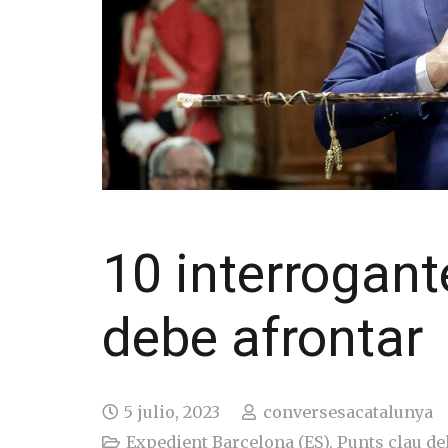
10 interrogant
debe afrontar
5 julio, 2023
conversesacatalunya
Expedient Barcelona (ES)
,
Punts clau del