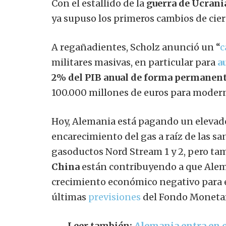
Con el estallido de la
guerra de Ucrani
ya supuso los primeros cambios de cier
A regañadientes, Scholz anunció un “
c
militares masivas, en particular para
a
2% del PIB anual
de forma permanen
100.000 millones de euros para modern
Hoy, Alemania está pagando un elevado
encarecimiento del gas a raíz de las san
gasoductos Nord Stream 1 y 2, pero ta
China
están contribuyendo a que Alema
crecimiento económico negativo para e
últimas
previsiones
del Fondo Monetar
Leer también:
Alemania entra en cr