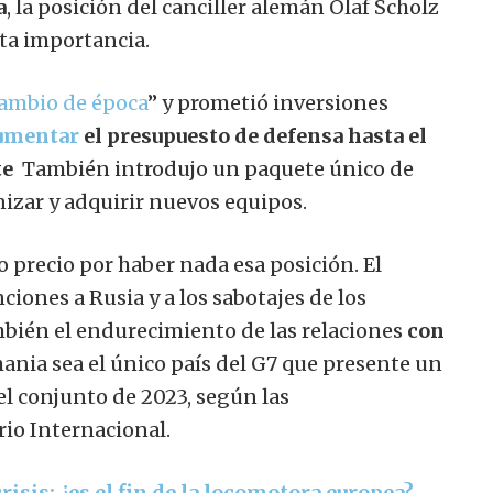
a
, la posición del canciller alemán Olaf Scholz
ta importancia.
ambio de época
” y prometió inversiones
umentar
el presupuesto de defensa hasta el
te
También introdujo un paquete único de
izar y adquirir nuevos equipos.
 precio por haber nada esa posición. El
ciones a Rusia y a los sabotajes de los
mbién el endurecimiento de las relaciones
con
nia sea el único país del G7 que presente un
l conjunto de 2023, según las
io Internacional.
isis: ¿es el fin de la locomotora europea?