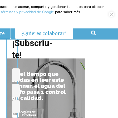
 pueden almacenar, compartir y gestionar tus datos para ofrecer
 términos y privacidad de Google
para saber más.
te
¿Quieres colaborar?
¡Subscriu-
te!