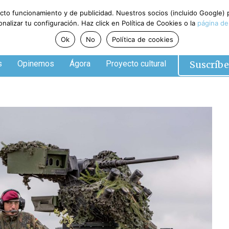
ecto funcionamiento y de publicidad. Nuestros socios (incluido Google)
alizar tu configuración. Haz click en Política de Cookies o la
página de
Ok
No
Política de cookies
Suscríbe
s
Opinemos
Ágora
Proyecto cultural