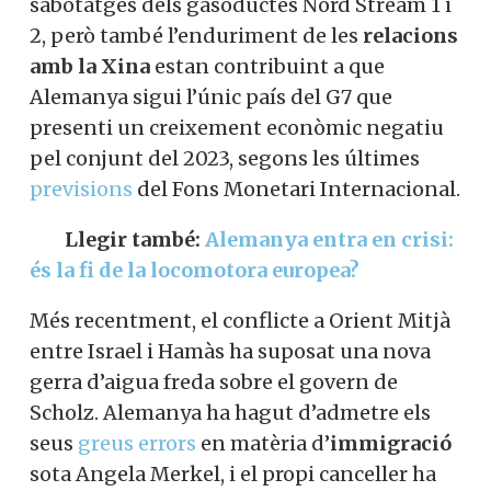
sabotatges dels gasoductes Nord Stream 1 i
2, però també l’enduriment de les
relacions
amb la Xina
estan contribuint a que
Alemanya sigui l’únic país del G7 que
presenti un creixement econòmic negatiu
pel conjunt del 2023, segons les últimes
previsions
del Fons Monetari Internacional.
Llegir també:
Alemanya entra en crisi:
és la fi de la locomotora europea?
Més recentment, el conflicte a Orient Mitjà
entre Israel i Hamàs ha suposat una nova
gerra d’aigua freda sobre el govern de
Scholz. Alemanya ha hagut d’admetre els
seus
greus errors
en matèria d’
immigració
sota Angela Merkel, i el propi canceller ha