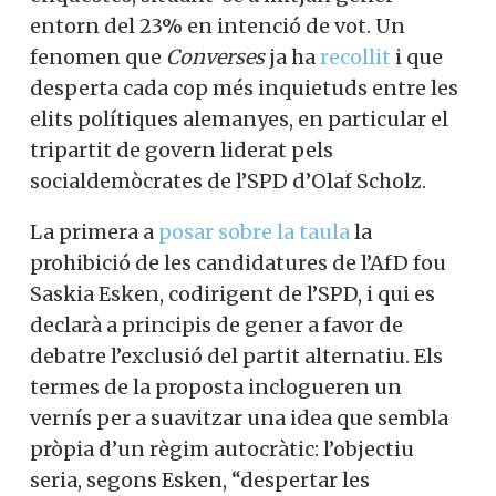
entorn del 23% en intenció de vot. Un
fenomen que
Converses
ja ha
recollit
i que
desperta cada cop més inquietuds entre les
elits polítiques alemanyes, en particular el
tripartit de govern liderat pels
socialdemòcrates de l’SPD d’Olaf Scholz.
La primera a
posar sobre la taula
la
prohibició de les candidatures de l’AfD fou
Saskia Esken, codirigent de l’SPD, i qui es
declarà a principis de gener a favor de
debatre l’exclusió del partit alternatiu. Els
termes de la proposta inclogueren un
vernís per a suavitzar una idea que sembla
pròpia d’un règim autocràtic: l’objectiu
seria, segons Esken, “despertar les