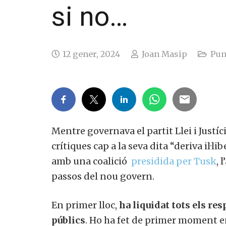
si no…
12 gener, 2024
Joan Masip
Pun
Mentre governava el partit Llei i Justíci
crítiques cap a la seva dita “deriva il·l
amb una coalició
presidida per Tusk
, 
passos del nou govern.
En primer lloc,
ha liquidat tots els r
públics
. Ho ha fet de primer moment en 