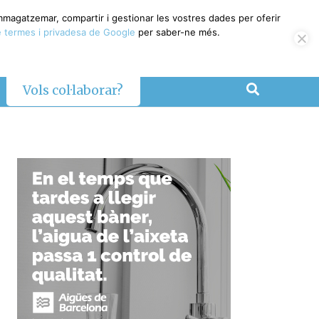
emmagatzemar, compartir i gestionar les vostres dades per oferir
 termes i privadesa de Google
per saber-ne més.
Vols col·laborar?