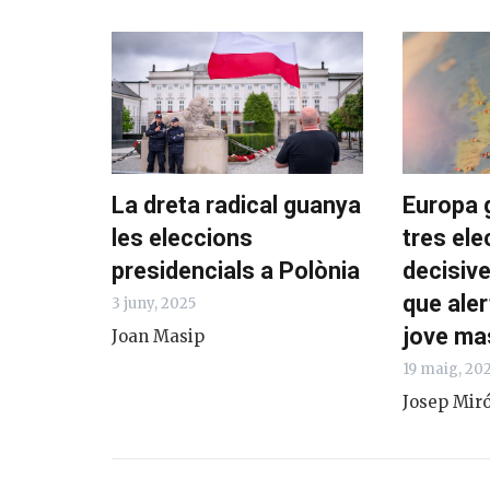
La dreta radical guanya
Europa g
les eleccions
tres ele
presidencials a Polònia
decisive
que aler
3 juny, 2025
jove ma
Joan Masip
19 maig, 20
Josep Miró