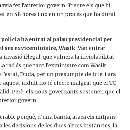
ia fet l’anterior govern. Treure els que hi
 fet en 48 hores i no en un procés que ha durat
a policia ha entrat al palau presidencial per
el seu exviceministre, Wasik
. Van entrar
 invasió il·legal, que vulnera la inviolabilitat
 La raó és que tant l’exministre com Wasik
 l’estat, Duda, per un presumpte delicte, i ara
e aquest indult no té efecte malgrat que el TC
lid. Però, els nous governants sostenen que el
nterior govern.
erable perquè, d’una banda, ataca els mitjans
 les decisions de les dues altres instàncies, la