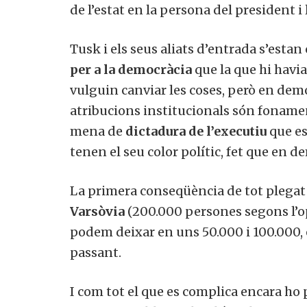
de l’estat en la persona del president i
Tusk i els seus aliats d’entrada s’es
per a la democràcia
que la que hi havia
vulguin canviar les coses, però en democ
atribucions institucionals són fonamen
mena de
dictadura de l’executiu
que es
tenen el seu color polític, fet que en 
La primera conseqüència de tot plegat
Varsòvia
(200.000 persones segons l’op
podem deixar en uns 50.000 i 100.000, é
passant.
I com tot el que es complica encara ho p