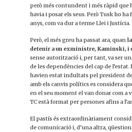
però més contundent i més ràpid que hav
havia i posar els seus. Però Tusk ho ha
anys, com va dur a terme Llei i Justícia.
Però, el més greu ha passat ara, quan
l
detenir a un exministre, Kaminski, i 
sense autorització i, per tant, va ser una
de les dependències del cap de l’estat.
havien estat indultats pel president de
amb els canvis polítics es considera qu
en el seu moment el van donar com a và
TC està format per persones afins a l’a
El pastís és extraordinàriament consid
de comunicació i, d’una altra, qüestiona