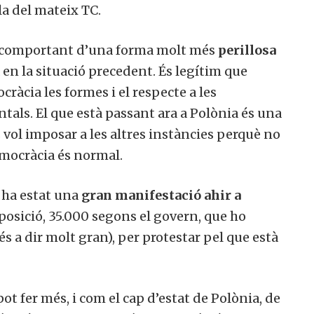
 la del mateix TC.
tan comportant d’una forma molt més
perillosa
 en la situació precedent. És legítim que
ràcia les formes i el respecte a les
tals. El que està passant ara a Polònia és una
 vol imposar a les altres instàncies perquè no
democràcia és normal.
 ha estat una
gran manifestació ahir a
osició, 35.000 segons el govern, que ho
s a dir molt gran), per protestar pel que està
ot fer més, i com el cap d’estat de Polònia, de