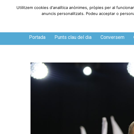
Utilitzem cookies d'analítica anònimes, pròpies per al funciona
anuncis personalitzats. Podeu acceptar o personali
Dijous, 6 de agosto de 2026
Portada
Punts clau del dia
Conversem