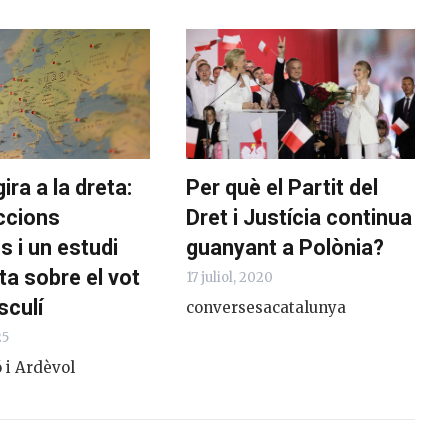
ira a la dreta:
Per què el Partit del
ccions
Dret i Justícia continua
s i un estudi
guanyant a Polònia?
ta sobre el vot
17 juliol, 2020
sculí
conversesacatalunya
25
 i Ardèvol