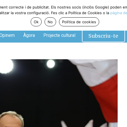
ment correcte i de publicitat. Els nostres socis (inclòs Google) poden 
tzar la vostra configuració. Fes clic a Política de Cookies o la
pàgina de
Ok
No
Política de cookies
Subscriu-te
Opinem
Àgora
Projecte cultural