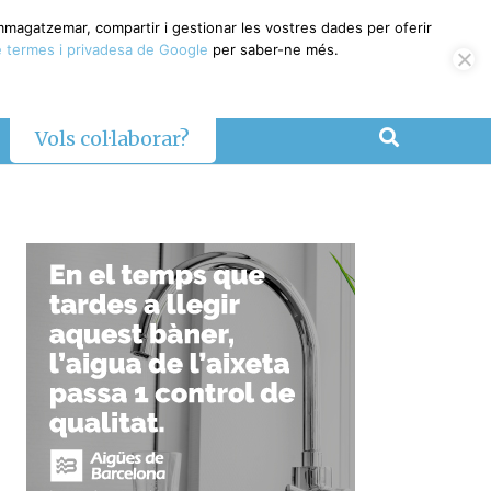
emmagatzemar, compartir i gestionar les vostres dades per oferir
 termes i privadesa de Google
per saber-ne més.
Vols col·laborar?