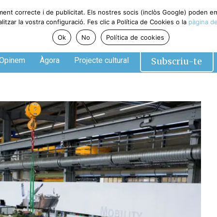
ment correcte i de publicitat. Els nostres socis (inclòs Google) poden 
tzar la vostra configuració. Fes clic a Política de Cookies o la
pàgina de
Ok
No
Política de cookies
Subscriu-te
Opinem
Àgora
Projecte cultural