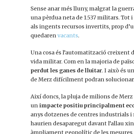
Sense anar més lluny, malgrat la guerra
una pèrdua neta de 1.537 militars. Tot 
als ingents recursos invertits, prop d’
quedaren
vacants
.
Una cosa és l’automatització creixent de 
vida militar. Com en la majoria de paï
perdut les ganes de lluitar
. I això és 
de Merz difícilment podran solucionar
Així doncs, la pluja de milions de Merz
un
impacte positiu principalment ec
anys dotzenes de centres industrials i m
haurien desaparegut davant l’allau xine
àmpliament geopolític de les mesures 