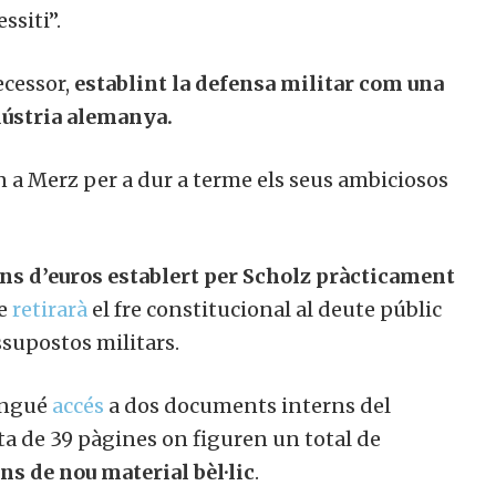
ssiti”.
ecessor,
establint la defensa militar com una
ústria alemanya.
 a Merz per a dur a terme els seus ambiciosos
ons d’euros establert per Scholz pràcticament
ue
retirarà
el fre constitucional al deute públic
ssupostos militars.
ingué
accés
a dos documents interns del
a de 39 pàgines on figuren un total de
ns de nou material bèl·lic
.