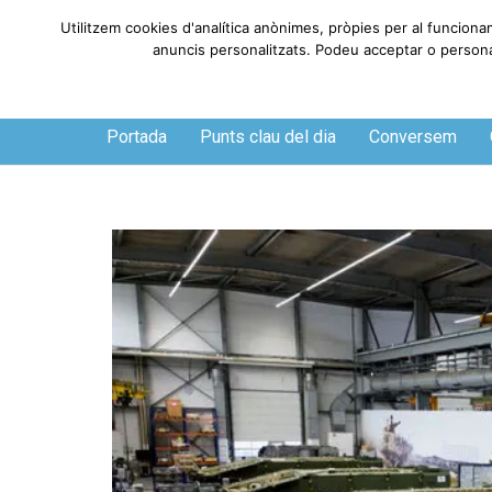
Utilitzem cookies d'analítica anònimes, pròpies per al funciona
anuncis personalitzats. Podeu acceptar o personali
Dijous, 6 de agosto de 2026
Portada
Punts clau del dia
Conversem