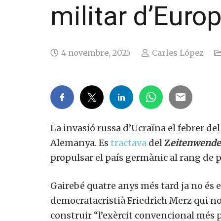
militar d’Euro
4 novembre, 2025
Carles López
La invasió russa d’Ucraïna el febrer de
Alemanya. Es
tractava
del
Z
eitenwend
propulsar el país germànic al rang de 
Gairebé quatre anys més tard ja no és e
democratacristià Friedrich Merz qui no
construir “l’exèrcit convencional més