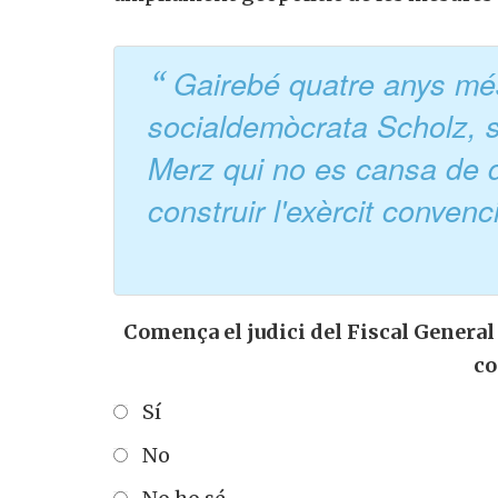
Gairebé quatre anys més
socialdemòcrata Scholz, s
Merz qui no es cansa de d
construir l'exèrcit conve
Comença el judici del Fiscal General 
c
Sí
No