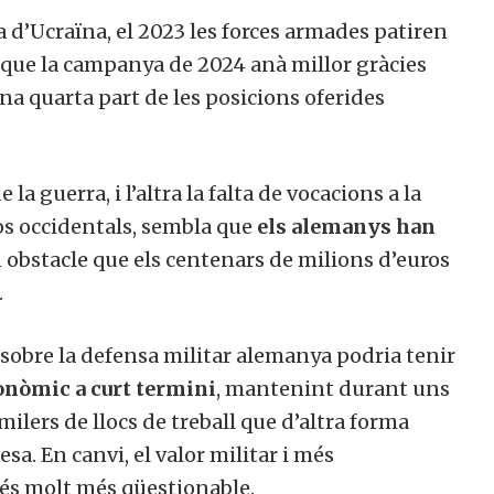
 d’Ucraïna, el 2023 les forces armades patiren
i que la campanya de 2024 anà millor gràcies
una quarta part de les posicions oferides
la guerra, i l’altra la falta de vocacions a la
sos occidentals, sembla que
els alemanys han
un obstacle que els centenars de milions d’euros
.
 sobre la defensa militar alemanya podria tenir
onòmic a curt termini
, mantenint durant uns
ilers de llocs de treball que d’altra forma
sa. En canvi, el valor militar i més
és molt més qüestionable.