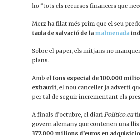
ho “tots els recursos financers que nece
Merz ha filat més prim que el seu pred
taula de salvació de la
malmenada
ind
Sobre el paper, els mitjans no manquen
plans.
Amb el
fons especial de 100.000 mili
exhaurit
, el nou canceller ja advertí q
per tal de seguir incrementant els pre
A finals d’octubre, el diari
Politico.eu
t
govern alemany que contenen una llist
377.000 milions d’euros en adquisicio