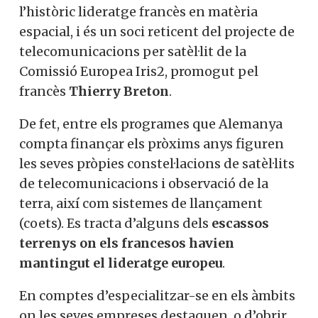
l’històric lideratge francès en matèria
espacial, i és un soci reticent del projecte de
telecomunicacions per satèl·lit de la
Comissió Europea Iris2, promogut pel
francès
Thierry Breton
.
De fet, entre els programes que Alemanya
compta finançar els pròxims anys figuren
les seves pròpies constel·lacions de satèl·lits
de telecomunicacions i observació de la
terra, així com sistemes de llançament
(coets). Es tracta d’alguns dels
escassos
terrenys on els francesos havien
mantingut el lideratge europeu
.
En comptes d’especialitzar-se en els àmbits
on les seves empreses destaquen, o d’obrir