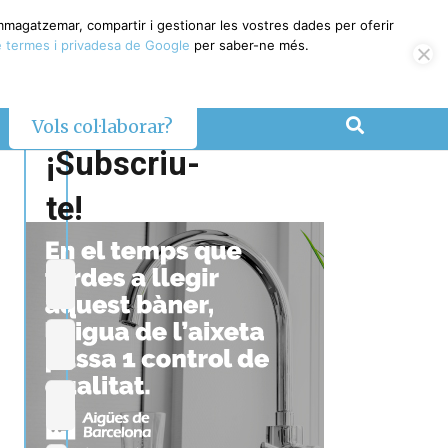
emmagatzemar, compartir i gestionar les vostres dades per oferir
 termes i privadesa de Google
per saber-ne més.
Vols col·laborar?
¡Subscriu-
te!