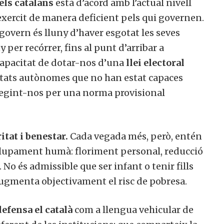
ls catalans
està d’acord amb l’actual nivell
exercit de manera deficient pels qui governen.
overn és lluny d’haver esgotat les seves
 per recórrer, fins al punt d’arribar a
capacitat de dotar-nos d’una
llei electoral
tats autònomes que no han estat capaces
regint-nos per una norma provisional
tat i benestar.
Cada vegada més, però, entén
lupament humà: floriment personal, reducció
. No és admissible que ser infant o tenir fills
ugmenta objectivament el risc de pobresa.
efensa el català
com a llengua vehicular de