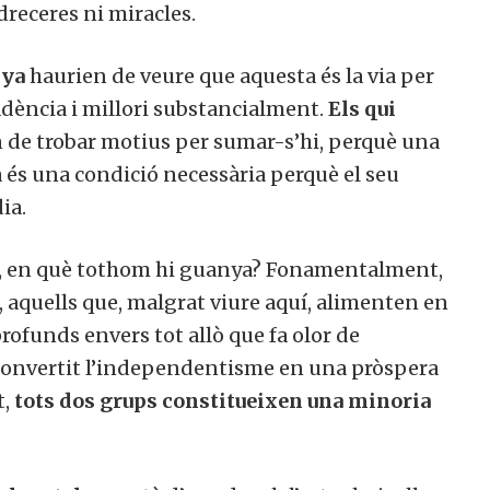
dreceres ni miracles.
nya
haurien de veure que aquesta és la via per
adència i millori substancialment.
Els qui
 de trobar motius per sumar-s’hi, perquè una
 és una condició necessària perquè el seu
ia.
t, en què tothom hi guanya? Fonamentalment,
, aquells que, malgrat viure aquí, alimenten en
rofunds envers tot allò que fa olor de
an convertit l’independentisme en una pròspera
t,
tots dos grups constitueixen una minoria