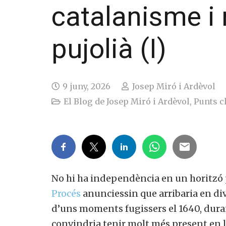
catalanisme i
pujolià (I)
9 juny, 2026
Josep Miró i Ardèvol
El Blog de Josep Miró i Ardèvol
,
Punts c
No hi ha independència en un horitzó p
Procés
anunciessin que arribaria en di
d’uns moments fugissers el 1640, dura
convindria tenir molt més present en la 