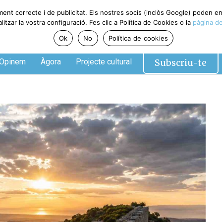
ment correcte i de publicitat. Els nostres socis (inclòs Google) poden 
tzar la vostra configuració. Fes clic a Política de Cookies o la
pàgina de
Ok
No
Política de cookies
Subscriu-te
Opinem
Àgora
Projecte cultural