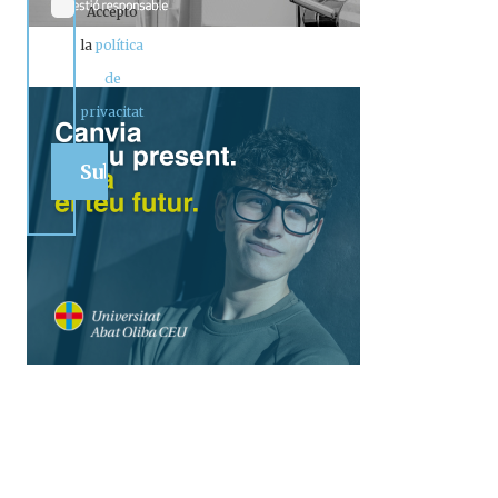
Accepto
la
política
de
privacitat