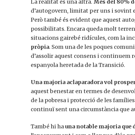
La realitat és una altra.
Més del
80% de
d’autogovern, limitat per uns i sovint 
Però també és evident que aquest autog
possibilitats. Encara queda molt terreny
situacions gairebé ridícules, com la in
pròpia
. Som una de les poques comuni
d’assolir aquest consens i continuem 
espanyola heretada de la Transició.
Una majoria aclaparadora vol prosperi
aquest benestar en termes de desenvo
de la pobresa i protecció de les famílies
continuï sent una circumstància que a
També hi ha
una notable majoria que d