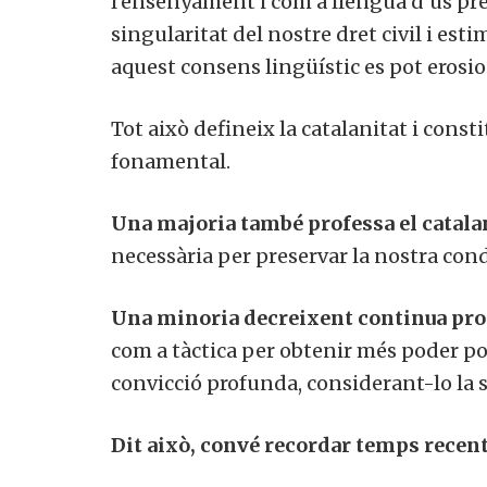
l’ensenyament i com a llengua d’ús pre
singularitat del nostre dret civil i esti
aquest consens lingüístic es pot erosi
Tot això defineix la catalanitat i const
fonamental.
Una majoria també professa el catala
necessària per preservar la nostra cond
Una minoria decreixent continua pro
com a tàctica per obtenir més poder polí
convicció profunda, considerant-lo la s
Dit això, convé recordar temps recent