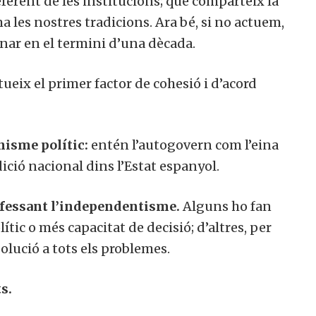
ferent de les institucions; que comparteix la
ma les nostres tradicions. Ara bé, si no actuem,
onar en el termini d’una dècada.
itueix el primer factor de cohesió i d’acord
nisme polític:
entén l’autogovern com l’eina
ició nacional dins l’Estat espanyol.
fessant l’independentisme.
Alguns ho fan
tic o més capacitat de decisió; d’altres, per
olució a tots els problemes.
s.