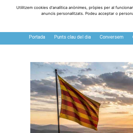
Utilitzem cookies d'analítica anònimes, pròpies per al funciona
anuncis personalitzats. Podeu acceptar o personali
Divendres, 7 de agosto de 2026
Portada
Punts clau del dia
Conversem