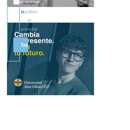
Accepto
la
política
de
privacitat