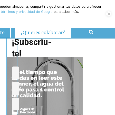
 pueden almacenar, compartir y gestionar tus datos para ofrecer
 términos y privacidad de Google
para saber más.
te
¿Quieres colaborar?
¡Subscriu-
te!