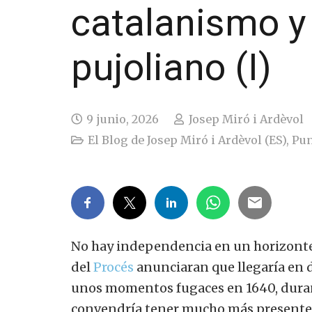
catalanismo y
pujoliano (I)
9 junio, 2026
Josep Miró i Ardèvol
El Blog de Josep Miró i Ardèvol (ES)
,
Pun
No hay independencia en un horizonte
del
Procés
anunciaran que llegaría en 
unos momentos fugaces en 1640, dura
convendría tener mucho más presente en