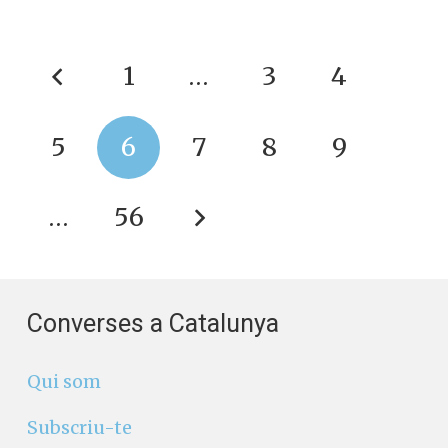
1
…
3
4
5
6
7
8
9
…
56
Converses a Catalunya
Qui som
Subscriu-te