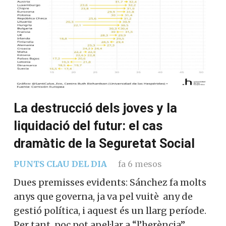
La destrucció dels joves y la
liquidació del futur: el cas
dramàtic de la Seguretat Social
PUNTS CLAU DEL DIA
fa 6 mesos
Dues premisses evidents: Sánchez fa molts
anys que governa, ja va pel vuitè any de
gestió política, i aquest és un llarg període.
Per tant, poc pot apel·lar a “l’herència”,…