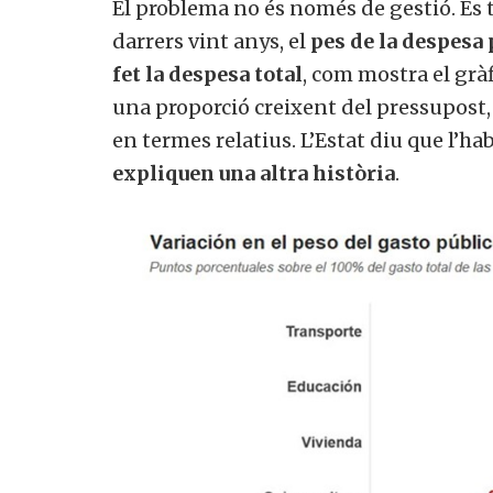
El problema no és només de gestió. És
darrers vint anys, el
pes de la despesa 
fet la despesa total
, com mostra el grà
una proporció creixent del pressupost
en termes relatius. L’Estat diu que l’ha
expliquen una altra història
.