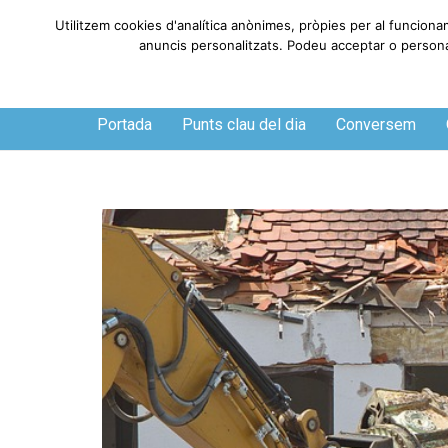
Utilitzem cookies d'analítica anònimes, pròpies per al funciona
anuncis personalitzats. Podeu acceptar o personali
Divendres, 7 de agosto de 2026
Portada
Punts clau del dia
Conversem