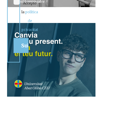
Accepto
la
política
de
privacitat