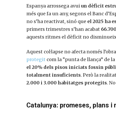
Espanya arrossega avui
un dèficit est
més que fa un any, segons el Banc d’Es
no s’ha reactivat, sinó que
el 2025 ha e
primers trimestres s’han acabat
66.700
aquests ritmes el dèficit no disminueix:
Aquest col·lapse no afecta només l’obra l
protegit
com la “punta de llança” de la 
el 20% dels pisos iniciats fossin públ
totalment insuficients
. Però la realit
2.000 i 3.000 habitatges protegits
. N
Catalunya: promeses, plans i 