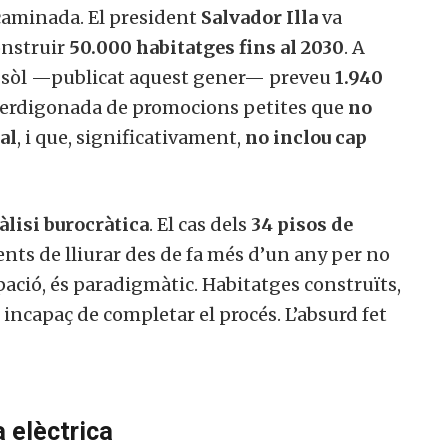
caminada. El president
Salvador Illa
va
onstruir
50.000 habitatges fins al 2030
. A
de sòl —publicat aquest gener— preveu
1.940
perdigonada de promocions petites que
no
al
, i que, significativament,
no inclou cap
àlisi burocràtica
. El cas dels
34 pisos de
ents de lliurar des de fa més d’un any per no
pació, és paradigmàtic. Habitatges construïts,
incapaç de completar el procés. L’absurd fet
a elèctrica