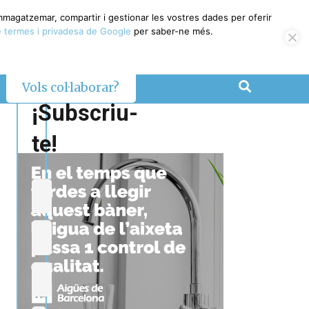
emmagatzemar, compartir i gestionar les vostres dades per oferir
 termes i privadesa de Google
per saber-ne més.
Vols col·laborar?
¡Subscriu-
te!