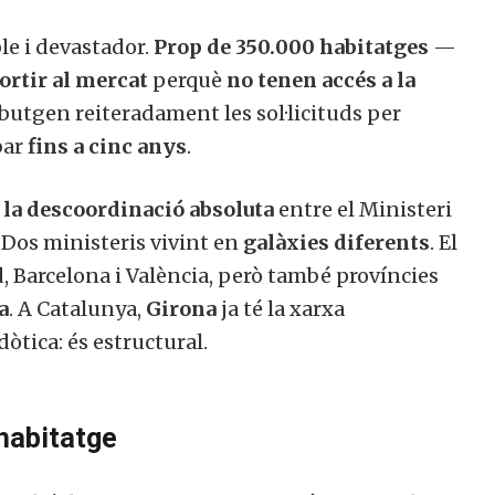
le i devastador.
Prop de 350.000 habitatges
—
ortir al mercat
perquè
no tenen accés a la
butgen reiteradament les sol·licituds per
bar
fins a cinc anys
.
:
la descoordinació absoluta
entre el Ministeri
. Dos ministeris vivint en
galàxies diferents
. El
 Barcelona i València, però també províncies
a
. A Catalunya,
Girona
ja té la xarxa
òtica: és estructural.
habitatge