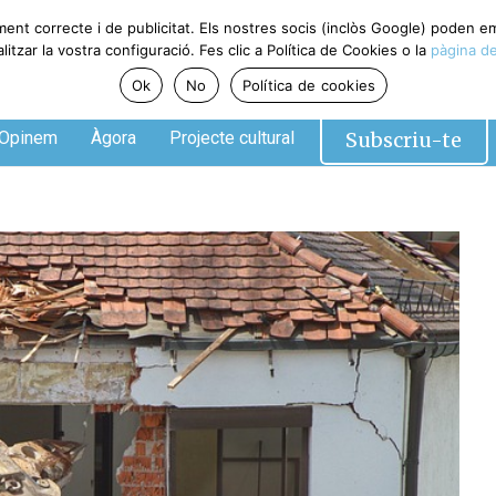
ment correcte i de publicitat. Els nostres socis (inclòs Google) poden 
tzar la vostra configuració. Fes clic a Política de Cookies o la
pàgina de
Ok
No
Política de cookies
Subscriu-te
Opinem
Àgora
Projecte cultural