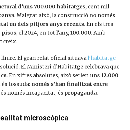
ructural d’uns 700.000 habitatges,
cent mil
panya. Malgrat això, la construcció no només
stat un dels pitjors anys recents
. En els tres
 pisos
; el 2024, en tot l’any,
100.000
. Amb
 creix.
liure. El gran relat oficial situava
l’habitatge
solució. El Ministeri d’Habitatge celebrava que
ics
. En xifres absolutes, això serien uns
12.000
at és tossuda:
només s’han finalitzat entre
o és només incapacitat; és
propaganda
.
realitat microscòpica