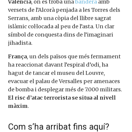
València
, on es trobà una
bandera
amb
versets de l’Alcorà penjada a les Torres dels
Serrans, amb una còpia del llibre sagrat
islàmic col·locada al peu de l’asta. Un clar
símbol de conquesta dins de l’imaginari
jihadista.
França
, un dels països que més fermament
ha reaccionat davant l’espiral d’odi, ha
hagut de tancar el museu del Louvre,
evacuar el palau de Versalles per amenaces
de bomba i desplegar més de 7.000 militars.
El risc d’atac terrorista se situa al nivell
màxim
.
Com s’ha arribat fins aquí?