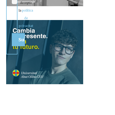
Accepto
la
política
de
privacitat