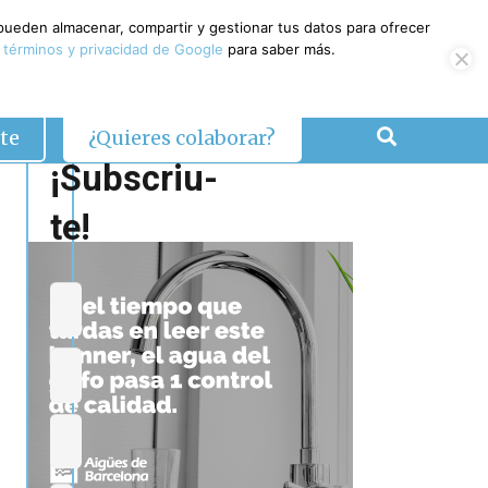
 pueden almacenar, compartir y gestionar tus datos para ofrecer
 términos y privacidad de Google
para saber más.
te
¿Quieres colaborar?
¡Subscriu-
te!