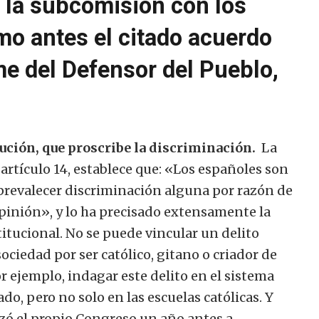
r la subcomisión con los
mo antes el citado acuerdo
me del Defensor del Pueblo,
tución, que proscribe la discriminación.
La
artículo 14, establece que: «Los españoles son
a prevalecer discriminación alguna por razón de
opinión», y lo ha precisado extensamente la
itucional. No se puede vincular un delito
ciedad por ser católico, gitano o criador de
or ejemplo, indagar este delito en el sistema
do, pero no solo en las escuelas católicas. Y
zó el propio Congreso un año antes a