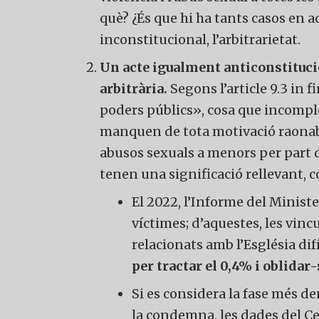
què? ¿És que hi ha tants casos en 
inconstitucional, l’arbitrarietat.
Un acte igualment anticonstitucio
arbitrària.
Segons l’article 9.3 in f
poders públics», cosa que incompl
manquen de tota motivació raonable 
abusos sexuals a menors per part d
tenen una significació rellevant, 
El 2022, l’Informe del Ministe
víctimes; d’aquestes, les vi
relacionats amb l’Església di
per tractar el 0,4% i oblidar
Si es considera la fase més de
la condemna, les dades del C