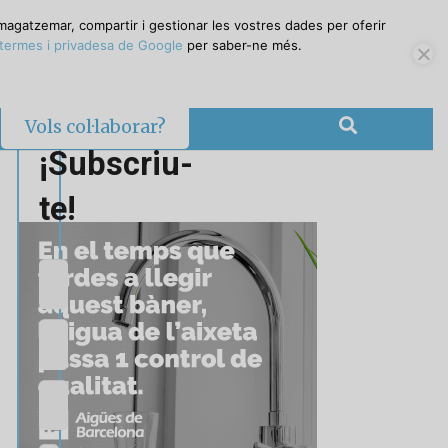
magatzemar, compartir i gestionar les vostres dades per oferir
termes i privadesa de Google
per saber-ne més.
Vols col·laborar?
¡Subscriu-
te!