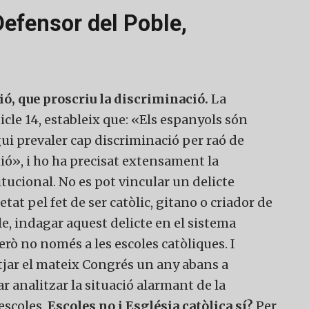
membre actiu de la nostra comunitat.
Defensor del Poble,
ull col·laborar
No, però vull re
ió, que proscriu la discriminació.
La
ctivament
butlletí
icle 14, estableix que: «Els espanyols són
gui prevaler cap discriminació per raó de
nió», i ho ha precisat extensament la
tucional. No es pot vincular un delicte
tat pel fet de ser catòlic, gitano o criador de
le, indagar aquest delicte en el sistema
però no només a les escoles catòliques. I
tjar el mateix Congrés un any abans a
r analitzar la situació alarmant de la
escoles.
Escoles no i Església catòlica sí?
Per