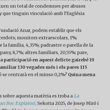
eixen un total de condemnes per abusos
ny que tinguin vinculació amb l’Església
Fundació Anar, podem establir que els
erdots; monitors extraescolars, 1%;
e la família, 4,35%; padrastre o parella de la
pany, 8,7%; altres familiars, 20,55%; pare,
a participació en aquest delicte gairebé 19
amiliar 130 vegades més i els pares 115
ó se centrarà en el minso 0,2%?
Quina mena
s sobre aquesta matèria es troba a
La
Gran Boc Expiatori
,
Sekotia 2025, de Josep Miró i