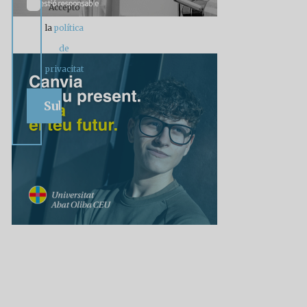
Accepto
la
política
de
privacitat