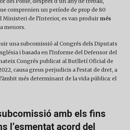
or del Poble, després d’un any de treball,
que comprenien un període de prop de 80
 Ministeri de l’Interior, es van produir
més
 a menors.
tuir una subcomissió al Congrés dels Diputats
sglésia i basada en l’Informe del Defensor del
 mateix Congrés publicat al Butlletí Oficial de
022, causa greus perjudicis a l’estat de dret, a
 en l’àmbit més determinant de la vida pública: el
col·laborar a Converses a Cata
 subcomissió amb els fins
s l’esmentat acord del
Et convidem a participar i ser un