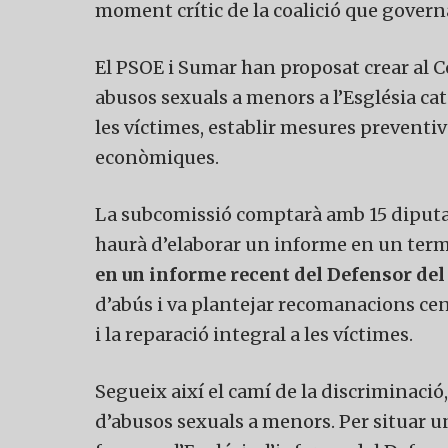
moment crític de la coalició que governa
El PSOE i Sumar han proposat crear al 
abusos sexuals a menors a l’Església catò
les víctimes, establir mesures preventi
econòmiques.
La subcomissió comptarà amb 15 diputats
haurà d’elaborar un informe en un term
en un informe recent del Defensor del 
d’abús i va plantejar recomanacions cent
i la reparació integral a les víctimes.
Segueix així el camí de la discriminació, 
d’abusos sexuals a menors. Per situar un