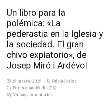
Un libro para la
polémica: «La
pederastia en la Iglesia y
la sociedad. El gran
chivo expiatorio», de
Josep Miró i Ardèvol
25 marzo, 2025
Núria Freixa
Punts clau del dia (ES)
No hay comentarios