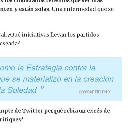
s los ciudadanos tenemos que ser más
nten y están solas
. Una enfermedad que se
, ¿Qué iniciativas llevan los partidos
deseada?
como la Estrategia contra la
e se materializó en la creación
 la Soledad
COMPARTIR EN X
mpte de Twitter perquè rebia un excés de
rítiques?