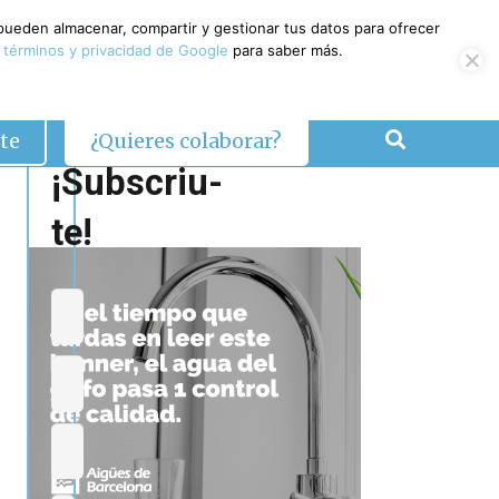
 pueden almacenar, compartir y gestionar tus datos para ofrecer
 términos y privacidad de Google
para saber más.
te
¿Quieres colaborar?
¡Subscriu-
te!