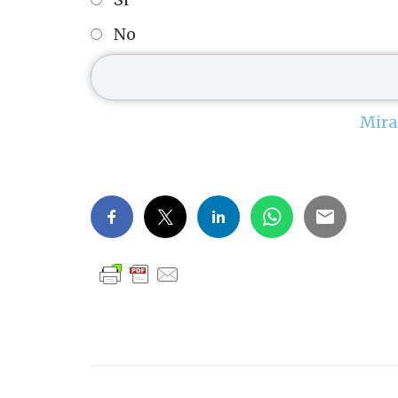
No
Mira