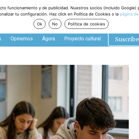
ecto funcionamiento y de publicidad. Nuestros socios (incluido Google)
alizar tu configuración. Haz click en Política de Cookies o la
página de
Ok
No
Política de cookies
Suscríbe
s
Opinemos
Ágora
Proyecto cultural