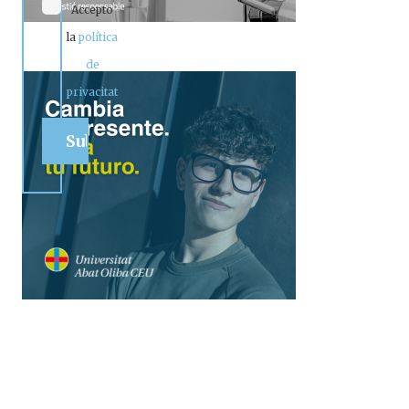
Accepto
la
política
de
privacitat