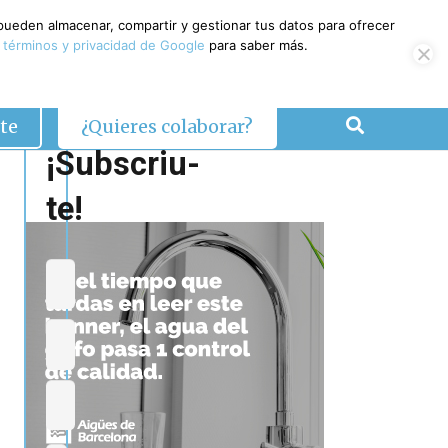
 pueden almacenar, compartir y gestionar tus datos para ofrecer
 términos y privacidad de Google
para saber más.
te
¿Quieres colaborar?
¡Subscriu-
te!