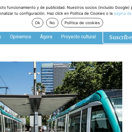
ecto funcionamiento y de publicidad. Nuestros socios (incluido Google)
alizar tu configuración. Haz click en Política de Cookies o la
página de
Ok
No
Política de cookies
Suscríbe
s
Opinemos
Ágora
Proyecto cultural