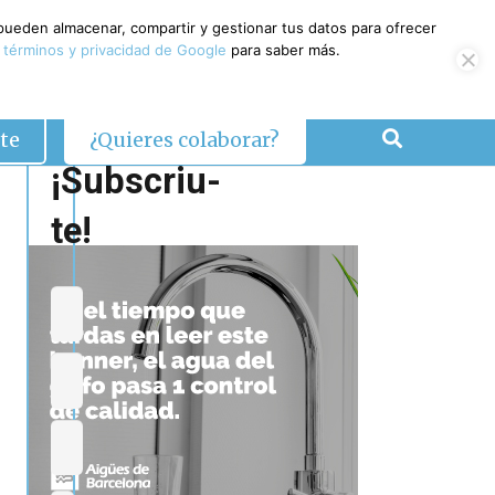
 pueden almacenar, compartir y gestionar tus datos para ofrecer
 términos y privacidad de Google
para saber más.
te
¿Quieres colaborar?
¡Subscriu-
te!