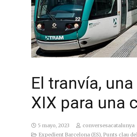
El tranvía, una
XIX para una c
5 mayo, 2023
conversesacatalunya
Expedient Barcelona (ES)
,
Punts clau del