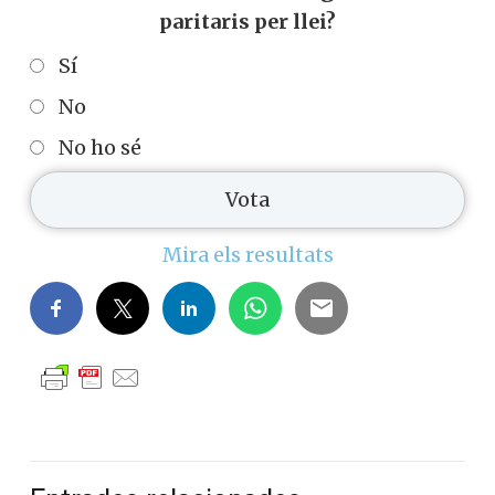
paritaris per llei?
Sí
No
No ho sé
Mira els resultats